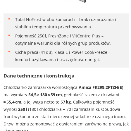
Total NoFrost w obu komorach – brak rozmrażania i
stabilna temperatura przechowywania.
Pojemność 250 l, FreshZone i VitControl Plus –
optymalne warunki dla różnych grup produktów.
Cicha praca (41 dB), klasa E i Power Cool/Freeze –
komfort użytkowania i oszczędność energii.
Dane techniczne i konstrukcja
Chłodziarko-zamrażarka wolnostojąca
Amica FK299.2FTZH(E)
ma wymiary
54,5 × 180 × 59 cm
, głębokość razem z drzwiami
≈ 55,4 cm
, a jej waga netto to
57 kg
. Całkowita pojemność
wynosi
250 l
(180 l chłodziarka + 70 l zamrażalnik). Obudowa i
front wykonano ze stali nierdzewnej w kolorze czarnego inoxu.
Drzwi można zamontować z otwieraniem zarówno na prawą, jak