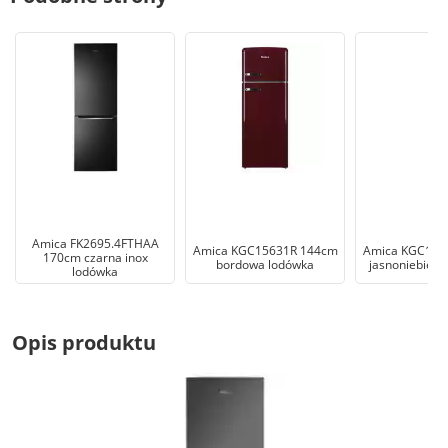
Amica FK2695.4FTHAA
Amica KGC15631R 144cm
Amica KGC156
170cm czarna inox
bordowa lodówka
jasnoniebiesk
lodówka
Opis produktu