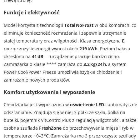
i lewą stronę.
Funkcje i efektywność
Model korzysta z technologii
Total NoFrost
w obu komorach, co
eliminuje konieczność rozmrażania i zapewnia utrzymanie
stałej temperatury oraz wilgotności. Klasa energetyczna
E
,
roczne zużycie energii wynosi około
219 kWh
. Poziom hałasu
określono na
41 dB
— urządzenie pracuje bardzo cicho.
Zamrażarka o klasie **** zamraża do
3,2 kg/24 h
, a system
Power Cool/Power Freeze umożliwia szybkie chłodzenie i
zamrażanie nowych produktów.
Komfort użytkowania i wyposażenie
Chłodziarka jest wyposażona w
oświetlenie LED
i automatyczne
odszranianie. Znajdują się w niej 3 półki ze szkła, półka na
butelki, pojemnik VitControl Plus z regulacją wilgotności, a także
osobna szuflada
FreshZone
do przechowywania mięsa i ryb w
temperaturze ~0–3 °C. Zamrażarka ma 3 przezroczyste szuflady