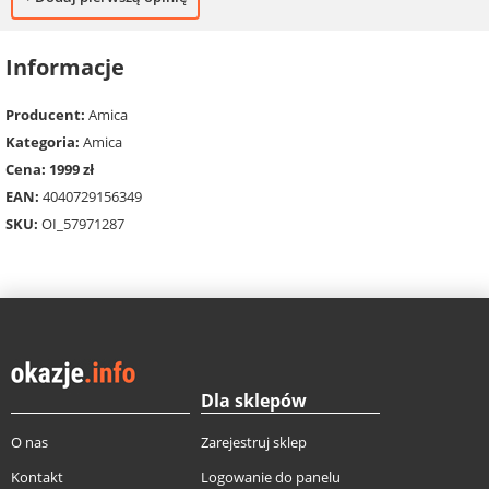
Informacje
Producent:
Amica
Kategoria:
Amica
Cena: 1999 zł
EAN:
4040729156349
SKU:
OI_57971287
Dla sklepów
O nas
Zarejestruj sklep
Kontakt
Logowanie do panelu