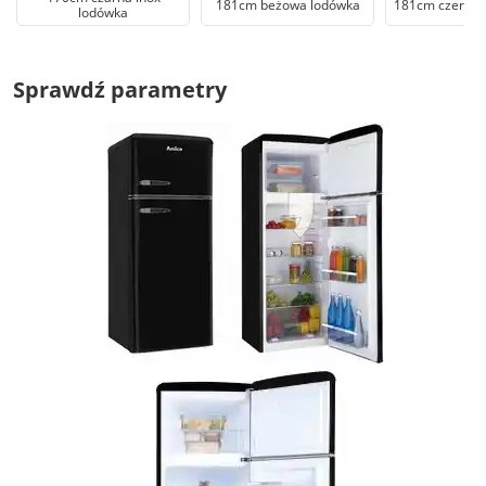
181cm beżowa lodówka
181cm czerwo
lodówka
Sprawdź parametry