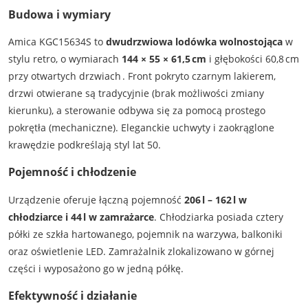
Budowa i wymiary
Amica KGC15634S to
dwudrzwiowa lodówka wolnostojąca
w
stylu retro, o wymiarach
144 × 55 × 61,5 cm
i głębokości 60,8 cm
przy otwartych drzwiach . Front pokryto czarnym lakierem,
drzwi otwierane są tradycyjnie (brak możliwości zmiany
kierunku), a sterowanie odbywa się za pomocą prostego
pokrętła (mechaniczne). Eleganckie uchwyty i zaokrąglone
krawędzie podkreślają styl lat 50.
Pojemność i chłodzenie
Urządzenie oferuje łączną pojemność
206 l – 162 l w
chłodziarce i 44 l w zamrażarce
. Chłodziarka posiada cztery
półki ze szkła hartowanego, pojemnik na warzywa, balkoniki
oraz oświetlenie LED. Zamrażalnik zlokalizowano w górnej
części i wyposażono go w jedną półkę.
Efektywność i działanie