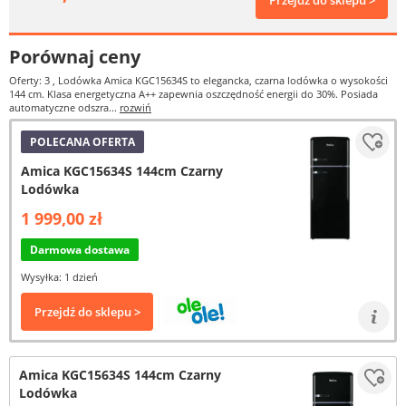
Przejdź do sklepu >
Porównaj ceny
Oferty: 3
, Lodówka Amica KGC15634S to elegancka, czarna lodówka o wysokości
144 cm. Klasa energetyczna A++ zapewnia oszczędność energii do 30%. Posiada
automatyczne odszra...
rozwiń
POLECANA OFERTA
Amica KGC15634S 144cm Czarny
Lodówka
1 999,00 zł
Darmowa dostawa
Wysyłka: 1 dzień
Przejdź do sklepu >
Amica KGC15634S 144cm Czarny
Lodówka