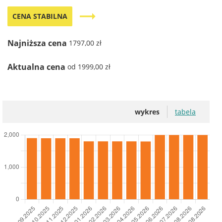
trending_flat
CENA STABILNA
Najniższa cena
1797,00 zł
Aktualna cena
od 1999,00 zł
wykres
tabela