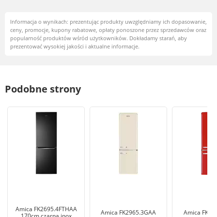
Informacja o wynikach: prezentując produkty uwzględniamy ich dopasowanie,
ceny, promocje, kupony rabatowe, opłaty ponoszone przez sprzedawców oraz
popularność produktów wśród użytkowników. Dokładamy starań, aby
prezentować wysokiej jakości i aktualne informacje.
Podobne strony
Amica FK2695.4FTHAA
Amica FK2965.3GAA
Amica FK29
170cm czarna inox