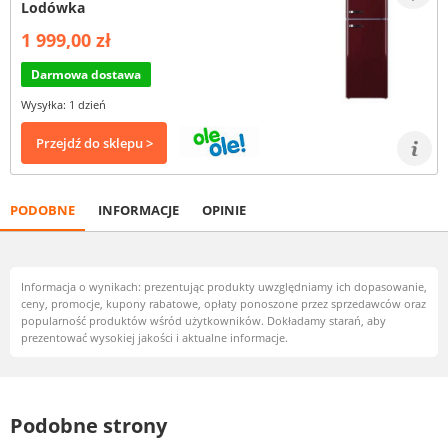
Lodówka
1 999,00 zł
Darmowa dostawa
Wysyłka: 1 dzień
Przejdź do sklepu >
PODOBNE
INFORMACJE
OPINIE
Informacja o wynikach: prezentując produkty uwzględniamy ich dopasowanie,
ceny, promocje, kupony rabatowe, opłaty ponoszone przez sprzedawców oraz
popularność produktów wśród użytkowników. Dokładamy starań, aby
prezentować wysokiej jakości i aktualne informacje.
Podobne strony