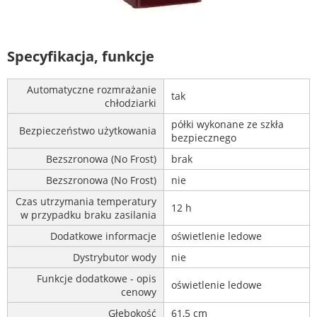
Specyfikacja, funkcje
Automatyczne rozmrażanie
tak
chłodziarki
półki wykonane ze szkła
Bezpieczeństwo użytkowania
bezpiecznego
Bezszronowa (No Frost)
brak
Bezszronowa (No Frost)
nie
Czas utrzymania temperatury
12 h
w przypadku braku zasilania
Dodatkowe informacje
oświetlenie ledowe
Dystrybutor wody
nie
Funkcje dodatkowe - opis
oświetlenie ledowe
cenowy
Głębokość
61,5 cm