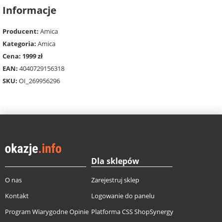
Informacje
Producent:
Amica
Kategoria:
Amica
Cena: 1999 zł
EAN:
4040729156318
SKU:
OI_269956296
Dla sklepów
O nas
Zarejestruj sklep
Kontakt
Logowanie do panelu
Program Wiarygodne Opinie
Platforma CSS ShopSynergy