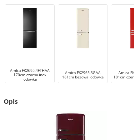
Amica FK2695.4FTHAA
Amica FK2965.3GAA
Amica FK29
170cm czarna inox
181cm beżowa lodówka
181cm czerwo
lodówka
Opis