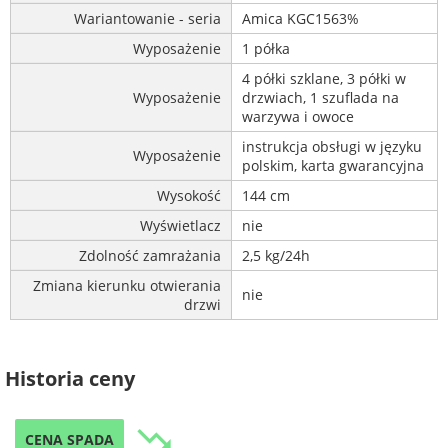
Wariantowanie - seria
Amica KGC1563%
Wyposażenie
1 półka
4 półki szklane, 3 półki w
Wyposażenie
drzwiach, 1 szuflada na
warzywa i owoce
instrukcja obsługi w języku
Wyposażenie
polskim, karta gwarancyjna
Wysokość
144 cm
Wyświetlacz
nie
Zdolność zamrażania
2,5 kg/24h
Zmiana kierunku otwierania
nie
drzwi
Historia ceny
trending_down
CENA SPADA