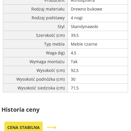
Producent
Atmosphera
Rodzaj materiału
Drewno bukowe
Rodzaj podstawy
4 nogi
Styl
Skandynawski
Szerokość (cm)
39,5
Typ mebla
Meble czarne
Waga (kg)
4,5
Wymaga montażu
Tak
Wysokość (cm)
92,5
Wysokość podnóżka (cm)
30
Wysokość siedziska (cm)
71,5
Historia ceny
trending_flat
CENA STABILNA