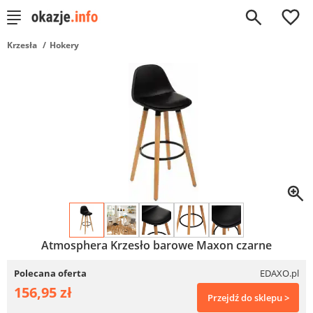
0
Krzesła
Hokery
Atmosphera Krzesło barowe Maxon czarne
Polecana oferta
EDAXO.pl
156,95 zł
Przejdź do sklepu >