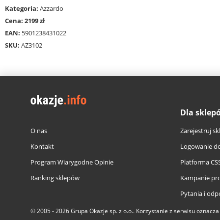
Kategoria:
Azzardo
Cena: 2199 zł
EAN:
5901238431022
SKU:
AZ3102
Dla sklep
O nas
Zarejestruj sk
Kontakt
Logowanie do
Program Wiarygodne Opinie
Platforma CS
Ranking sklepów
Kampanie pr
Pytania i odp
© 2005 - 2026
Grupa Okazje sp. z o.o.
. Korzystanie z serwisu oznacz