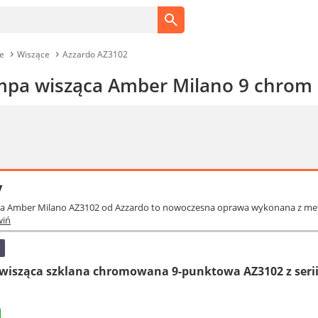
e
Wiszące
Azzardo AZ3102
mpa wisząca Amber Milano 9 chrom 
y
ca Amber Milano AZ3102 od Azzardo to nowoczesna oprawa wykonana z metal
wiń
wisząca szklana chromowana 9-punktowa AZ3102 z serii