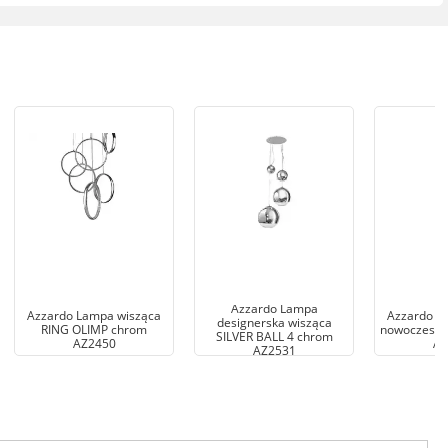
Azzardo Lampa
Azzardo Lampa wisząca
Azzardo L
designerska wisząca
RING OLIMP chrom
nowoczesna 
SILVER BALL 4 chrom
AZ2450
AZ
AZ2531