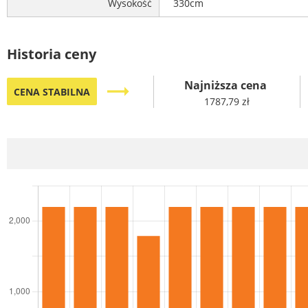
Wysokość
330cm
Historia ceny
Najniższa cena
trending_flat
CENA STABILNA
1787,79 zł