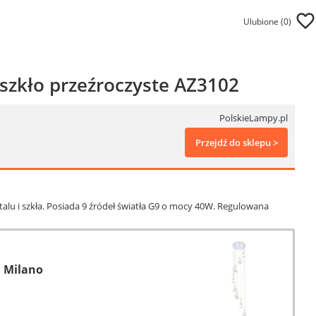
Ulubione (
0
)
szkło przeźroczyste AZ3102
PolskieLampy.pl
Przejdź do sklepu >
u i szkła. Posiada 9 źródeł światła G9 o mocy 40W. Regulowana
 Milano