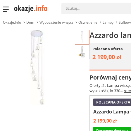
Okazje.info
Dom
Wyposażenie wnętrz
Oświetlenie
Lampy
Sufitow
Azzardo la
Polecana oferta
2 199,00 zł
Porównaj cen
Oferty: 2
, Lampa wiszą
wysokość (do 330...
roz
POLECANA OFERTA
Azzardo Lampa 
2 199,00 zł
Darmowa dostawa