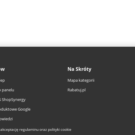
ów
Na Skróty
lep
Mapa kategorii
 panelu
Rabatuj.pl
S ShopSynergy
oduktowe Google
owiedzi
a akceptację
regulaminu
oraz
polityki cookie