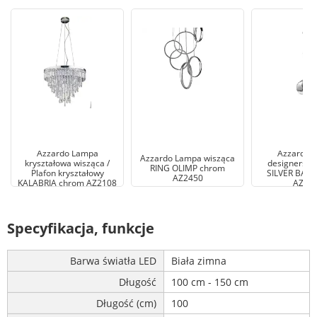
Azzardo Lampa
Azzardo 
Azzardo Lampa wisząca
kryształowa wisząca /
designerska
RING OLIMP chrom
Plafon kryształowy
SILVER BALL
AZ2450
KALABRIA chrom AZ2108
AZ25
Specyfikacja, funkcje
Barwa światła LED
Biała zimna
Długość
100 cm - 150 cm
Długość (cm)
100