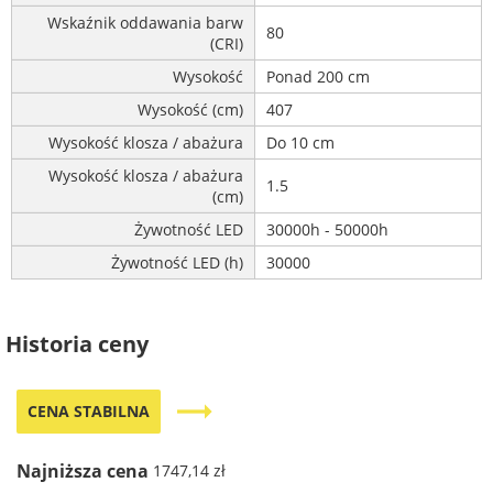
Wskaźnik oddawania barw
80
(CRI)
Wysokość
Ponad 200 cm
Wysokość (cm)
407
Wysokość klosza / abażura
Do 10 cm
Wysokość klosza / abażura
1.5
(cm)
Żywotność LED
30000h - 50000h
Żywotność LED (h)
30000
Historia ceny
trending_flat
CENA STABILNA
Najniższa cena
1747,14 zł