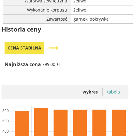
Warstwa zewnętrzna
żeliwo
Wykonanie korpusu
żeliwo
Zawartość
garnek, pokrywka
Historia ceny
trending_flat
CENA STABILNA
Najniższa cena
799,00 zł
wykres
tabela