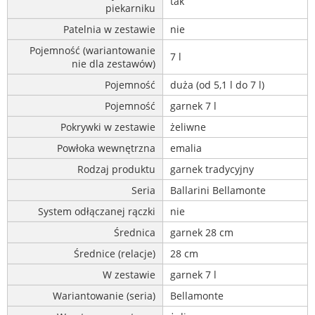
tak
piekarniku
Patelnia w zestawie
nie
Pojemność (wariantowanie
7 l
nie dla zestawów)
Pojemność
duża (od 5,1 l do 7 l)
Pojemność
garnek 7 l
Pokrywki w zestawie
żeliwne
Powłoka wewnętrzna
emalia
Rodzaj produktu
garnek tradycyjny
Seria
Ballarini Bellamonte
System odłączanej rączki
nie
Średnica
garnek 28 cm
Średnice (relacje)
28 cm
W zestawie
garnek 7 l
Wariantowanie (seria)
Bellamonte