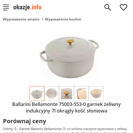
0
Wyposażenie wnętrz
Wyposażenie kuchni
Ballarini Bellamonte 75003-553-0 garnek żeliwny
indukcyjny 7l okrągły kość słoniowa
Porównaj ceny
Oferty: 0
, Garnek Ballarini Bellamonte 7L to solidne naczynie wykonane z żeliwa,