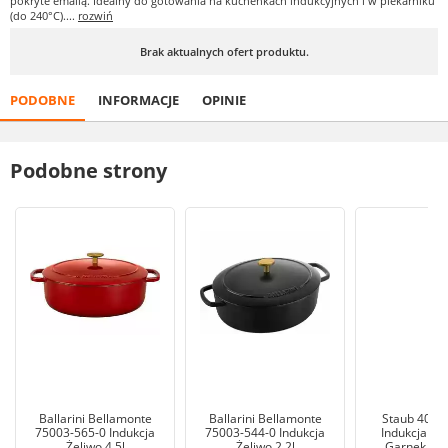
pokryte emalią. Idealny do gotowania na kuchenkach indukcyjnych i w piekarniku
(do 240°C)....
rozwiń
Brak aktualnych ofert produktu.
PODOBNE
INFORMACJE
OPINIE
Podobne strony
Ballarini Bellamonte
Ballarini Bellamonte
Staub 4050
75003-565-0 Indukcja
75003-544-0 Indukcja
Indukcja Żel
Żeliwo 4,5l
Żeliwo 2,2l
Garnek tra