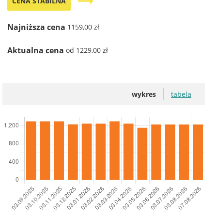
trending_flat
CENA STABILNA
Najniższa cena
1159,00 zł
Aktualna cena
od 1229,00 zł
wykres
tabela