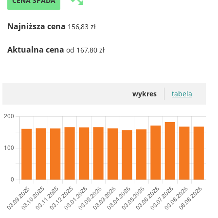
trending_down
CENA SPADA
Najniższa cena
156,83 zł
Aktualna cena
od 167,80 zł
wykres
tabela