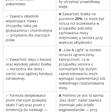
by utrzymać prawidłową
pokarmowo.
wagę.
❌ Zawartość białka na
✅ Zawiera składniki
poziomie
25%
, co może być
wspierające stawy i
niższa niż oczekiwana w
chrząstkę, takie jak
przypadku potrzeby
glukozamina i chondroityna
zachowania masy
— przydatne dla starszych
mięśniowej u seniora przy
psów.
większej aktywności.
❌ „Low & Light” w nazwie
oznacza ograniczoną
✅ Zawartość oleju z łososia
kaloryczność, co w
oraz wysokiej jakości białka
przypadku seniora o
— korzystna dla skóry i
normalnym lub dużym
sierści oraz ogólnej kondycji
zapotrzebowaniu może
zdrowotnej.
wymagać suplementacji lub
dokładnego rozplanowania
diety.
✅ Formuła dedykowana
❌ Pomimo że jest to karma
psom starszym (powyżej
„bez zbóż”, nadal zawiera
około 7 lat) oraz psom z
ziemniaki jako źródło
tendencją do nadwagi —
węglowodanów — przy