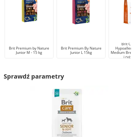
Brit Car
Brit Premium by Nature
Brit Premium By Nature
Hypoallergen
Junior M - 15 kg
Junior L 15kg
Medium Breed, 
i ryż - 1
Sprawdź parametry