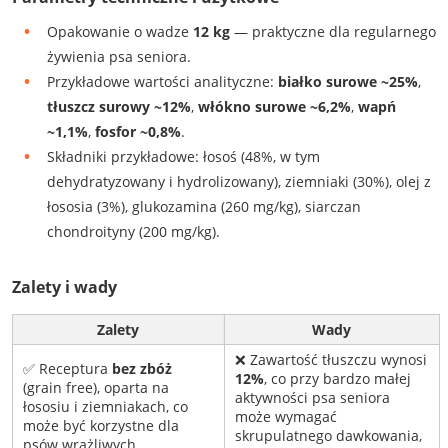
Opakowanie o wadze
12 kg
— praktyczne dla regularnego
żywienia psa seniora.
Przykładowe wartości analityczne:
białko surowe ~25%
,
tłuszcz surowy ~12%
,
włókno surowe ~6,2%
,
wapń
~1,1%
,
fosfor ~0,8%
.
Składniki przykładowe: łosoś (48%, w tym
dehydratyzowany i hydrolizowany), ziemniaki (30%), olej z
łososia (3%), glukozamina (260 mg/kg), siarczan
chondroityny (200 mg/kg).
Zalety i wady
Zalety
Wady
❌ Zawartość tłuszczu wynosi
✅ Receptura
bez zbóż
12%
, co przy bardzo małej
(grain free), oparta na
aktywności psa seniora
łososiu i ziemniakach, co
może wymagać
może być korzystne dla
skrupulatnego dawkowania,
psów wrażliwych