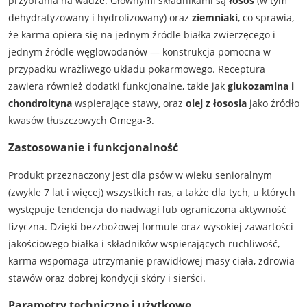
przybrania na wadze. Głównymi składnikami są
łosoś
(w tym
dehydratyzowany i hydrolizowany) oraz
ziemniaki
, co sprawia,
że karma opiera się na jednym źródle białka zwierzęcego i
jednym źródle węglowodanów — konstrukcja pomocna w
przypadku wrażliwego układu pokarmowego. Receptura
zawiera również dodatki funkcjonalne, takie jak
glukozamina i
chondroityna
wspierające stawy, oraz
olej z łososia
jako źródło
kwasów tłuszczowych Omega-3.
Zastosowanie i funkcjonalność
Produkt przeznaczony jest dla psów w wieku senioralnym
(zwykle 7 lat i więcej) wszystkich ras, a także dla tych, u których
występuje tendencja do nadwagi lub ograniczona aktywność
fizyczna. Dzięki bezzbożowej formule oraz wysokiej zawartości
jakościowego białka i składników wspierających ruchliwość,
karma wspomaga utrzymanie prawidłowej masy ciała, zdrowia
stawów oraz dobrej kondycji skóry i sierści.
Parametry techniczne i użytkowe