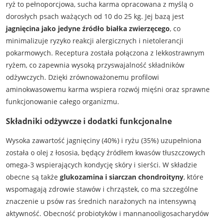
ryż to pełnoporcjowa, sucha karma opracowana z myślą o
dorosłych psach ważących od 10 do 25 kg. Jej bazą jest
jagnięcina jako jedyne źródło białka zwierzęcego
, co
minimalizuje ryzyko reakcji alergicznych i nietolerancji
pokarmowych. Receptura została połączona z lekkostrawnym
ryżem, co zapewnia wysoką przyswajalność składników
odżywczych. Dzięki zrównoważonemu profilowi
aminokwasowemu karma wspiera rozwój mięśni oraz sprawne
funkcjonowanie całego organizmu.
Składniki odżywcze i dodatki funkcjonalne
Wysoka zawartość jagnięciny (40%) i ryżu (35%) uzupełniona
została o olej z łososia, będący źródłem kwasów tłuszczowych
omega-3 wspierających kondycję skóry i sierści. W składzie
obecne są także
glukozamina i siarczan chondroityny
, które
wspomagają zdrowie stawów i chrząstek, co ma szczególne
znaczenie u psów ras średnich narażonych na intensywną
aktywność. Obecność probiotyków i mannanooligosacharydów