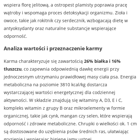
wspiera florę jelitową, a ostropest plamisty poprawia pracę
wątroby i wspomaga proces detoksykacji organizmu. Zioła i
owoce, takie jak rokitnik czy serdecznik, wzbogacają dietę w
antyoksydanty oraz naturalne substancje wspierające
odporność.
Analiza wartości i przeznaczenie karmy
Karma charakteryzuje się zawartością
26% białka i 16%
tłuszczu
, co zapewnia odpowiednią dawkę energii przy
jednoczesnym utrzymaniu prawidłowej masy ciała psa. Energia
metaboliczna na poziomie 3810 kcal/kg dostarcza
wystarczającej wartości energetycznej dla codziennej
aktywności. W składzie znajdują się witaminy A, D3, E i C,
kompleks witamin z grupy B oraz mikroelementy w formie
organicznej, takie jak cynk, mangan czy selen, które wspierają
odporność i zdrowie metaboliczne. Chrupki o wielkości ok. 1 cm
są dostosowane do uzębienia psów średnich ras, ułatwiając
gryzienie i wspierając higienę jamy ustnej.