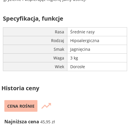
Specyfikacja, funkcje
Rasa
Średnie rasy
Rodzaj
Hipoalergiczna
Smak
Jagnięcina
Waga
3 kg
Wiek
Dorosłe
Historia ceny
trending_up
CENA ROŚNIE
Najniższa cena
45,95 zł