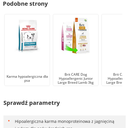
Podobne strony
Brit CARE Dog
Brit CAR
Karma hypoalergiczna dla
Hypoallergenic Junior
Hypoallergen
psa
Large Breed Lamb 3kg
Large Breed 
Sprawdź parametry
Hipoalergiczna karma monoproteinowa z jagnięciną