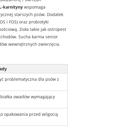
L-karnityny
wspomaga
zycznej starszych psów. Dodatek
OS i FOS) oraz probiotyki
nościową. Zioła takie jak ostropest
odchodów. Sucha karma senior
ądów wewnętrznych zwierzęcia.
ady
ć problematyczna dla psów z
y białka owadów wymagający
o opakowania przed wilgocią