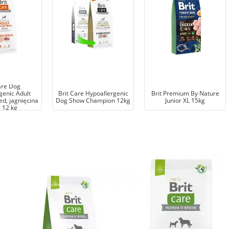
are Dog
genic Adult
Brit Care Hypoallergenic
Brit Premium By Nature
d, jagnięcina
Dog Show Champion 12kg
Junior XL 15kg
- 12 kg