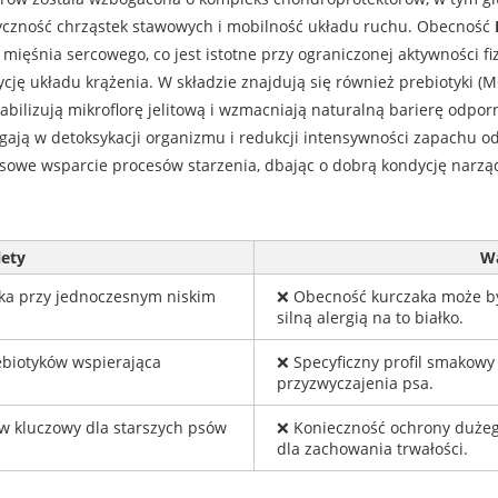
styczność chrząstek stawowych i mobilność układu ruchu. Obecność
mięśnia sercowego, co jest istotne przy ograniczonej aktywności fi
ję układu krążenia. W składzie znajdują się również prebiotyki (M
stabilizują mikroflorę jelitową i wzmacniają naturalną barierę odpor
gają w detoksykacji organizmu i redukcji intensywności zapachu 
sowe wsparcie procesów starzenia, dbając o dobrą kondycję narz
lety
W
ka przy jednoczesnym niskim
❌ Obecność kurczaka może by
silną alergią na to białko.
ebiotyków wspierająca
❌ Specyficzny profil smakow
przyzwyczajenia psa.
 kluczowy dla starszych psów
❌ Konieczność ochrony dużeg
dla zachowania trwałości.