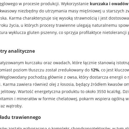
ęglowego w procesie produkcji. Wykorzystanie
kurczaka i owadów
okwasowy niezbędny do utrzymania masy mięśniowej u starszych z
ska. Karma charakteryzuje się wysoką strawnością i jest dostosow
roku życia, u których procesy trawienne ulegają naturalnemu spow
ptura wyklucza gluten pszenny, co sprzyja profilaktyce nietolerancj
try analityczne
atyzowanym kurczaku oraz owadach, które łącznie stanowią istotną
tomiast poziom tłuszczu został zredukowany do
12%
, co jest kluc
Węglowodany pochodzą głównie z owsa, który dostarcza energii o n
i. Karma zawiera również olej z łososia, będący źródłem kwasów o
elitowy. Wartość energetyczna produktu to około 3550 kcal/kg. Dz
witamin i minerałów w formie chelatowej, pokarm wspiera ogólną w
az wątroby.
kładu trawiennego
iorów została wzbogacona o kompleks chondroprotektorów, w tym gl