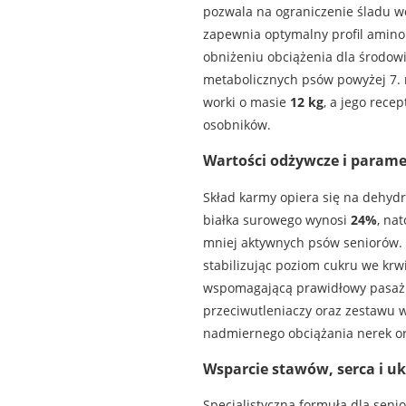
pozwala na ograniczenie śladu w
zapewnia optymalny profil amin
obniżeniu obciążenia dla środowi
metabolicznych psów powyżej 7. 
worki o masie
12 kg
, a jego rece
osobników.
Wartości odżywcze i parame
Skład karmy opiera się na dehydr
białka surowego wynosi
24%
, na
mniej aktywnych psów seniorów. 
stabilizując poziom cukru we krw
wspomagającą prawidłowy pasaż j
przeciwutleniaczy oraz zestawu 
nadmiernego obciążania nerek or
Wsparcie stawów, serca i u
Specjalistyczna formuła dla sen