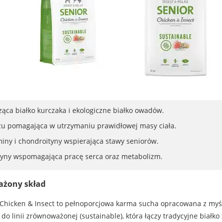
ca białko kurczaka i ekologiczne białko owadów.
zu pomagająca w utrzymaniu prawidłowej masy ciała.
iny i chondroityny wspierająca stawy seniorów.
uryny wspomagająca pracę serca oraz metabolizm.
ażony skład
r Chicken & Insect to pełnoporcjowa karma sucha opracowana z my
 do linii zrównoważonej (sustainable), która łączy tradycyjne białk