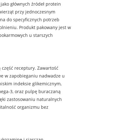
jako głównych źródeł protein
wierząt przy jednoczesnym
ana do specyficznych potrzeb
olnieniu. Produkt pakowany jest w
i pokarmowych u starszych
 część receptury. Zawartość
zowe w zapobieganiu nadwadze u
iskim indeksie glikemicznym,
mega-3, oraz pulpę buraczaną
ięki zastosowaniu naturalnych
italność organizmu bez
ukozaminę i siarczan