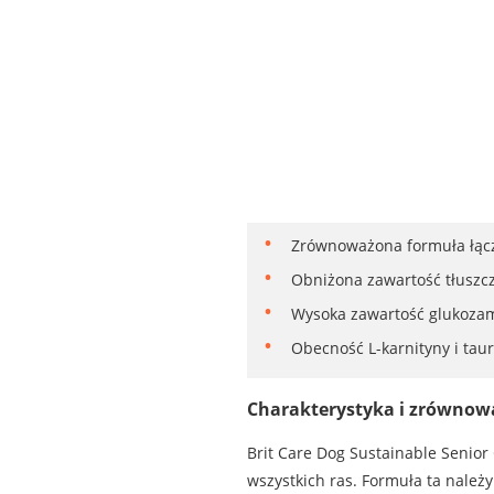
Zrównoważona formuła łączą
Obniżona zawartość tłuszc
Wysoka zawartość glukozam
Obecność L-karnityny i ta
Charakterystyka i zrównow
Brit Care Dog Sustainable Senio
wszystkich ras. Formuła ta należy