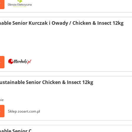
>
nable Senior Kurczak i Owady / Chicken & Insect 12kg
>
ustainable Senior Chicken & Insect 12kg
pie
>
Sklep zooart.com.pl
nable Senior C