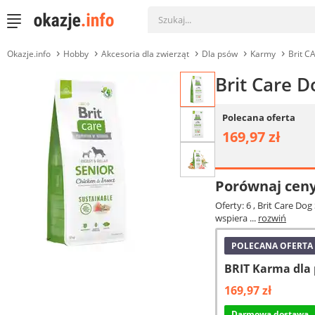
Okazje.info
Hobby
Akcesoria dla zwierząt
Dla psów
Karmy
Brit C
Brit Care D
Polecana oferta
169,97 zł
Porównaj cen
Oferty: 6
, Brit Care Do
wspiera ...
rozwiń
POLECANA OFERTA
BRIT Karma dla 
169,97 zł
Darmowa dostawa