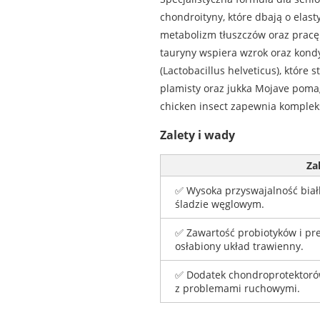
chondroityny, które dbają o ela
metabolizm tłuszczów oraz pracę 
tauryny wspiera wzrok oraz kondyc
(Lactobacillus helveticus), które 
plamisty oraz jukka Mojave poma
chicken insect zapewnia komplek
Zalety i wady
Za
✅ Wysoka przyswajalność biał
śladzie węglowym.
✅ Zawartość probiotyków i pr
osłabiony układ trawienny.
✅ Dodatek chondroprotektorów
z problemami ruchowymi.