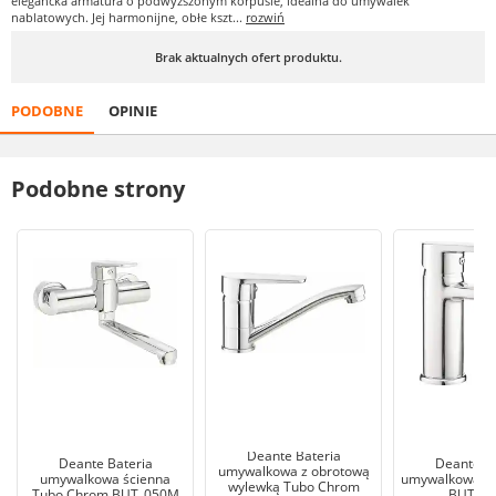
elegancka armatura o podwyższonym korpusie, idealna do umywalek
nablatowych. Jej harmonijne, obłe kszt...
rozwiń
Brak aktualnych ofert produktu.
PODOBNE
OPINIE
Podobne strony
Deante Bateria
Deante Bateria
Deante Ba
umywalkowa z obrotową
umywalkowa ścienna
umywalkowa T
wylewką Tubo Chrom
Tubo Chrom BUT_050M
BUT_0