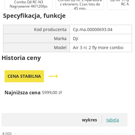
Combo DJI RC-N3
z ekranem, Czas lotu do
RC-N2 
Nagrywanie 4K/120fps
45 min.
Specyfikacja, funkcje
Kod producenta
Cp.ma.00000693.04
Marka
Dji
Model
Air 3 rc 2 fly more combo
Historia ceny
trending_flat
CENA STABILNA
Najniższa cena
5999,00 zł
wykres
tabela