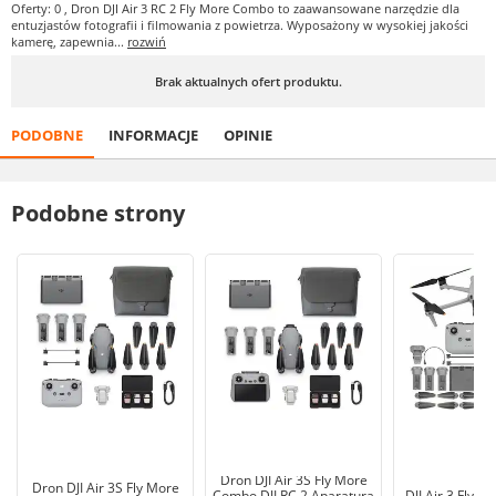
Oferty: 0
, Dron DJI Air 3 RC 2 Fly More Combo to zaawansowane narzędzie dla
entuzjastów fotografii i filmowania z powietrza. Wyposażony w wysokiej jakości
kamerę, zapewnia...
rozwiń
Brak aktualnych ofert produktu.
PODOBNE
INFORMACJE
OPINIE
Podobne strony
Dron DJI Air 3S Fly More
Dron DJI Air 3S Fly More
Combo DJI RC 2 Aparatura
DJI Air 3 Fly 