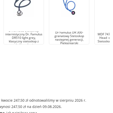
Dr.famulus Stetoskop
Dr Famulus DR 300-
internistyczny Dr. Famulus
MDF 747XP
granatowy Stetoskop
DR510 light grey,
Head -cz
następnej generacji,
klasyczny stetoskop z
Stetoskop 
Pielęgniarski
podwójną głowicą
 kwocie 247,50 zł odnotowaliśmy w sierpniu 2026 r.
ynosi 247,50 zł na dzień 09.08.2026.
ama
, jak najniższa cena.