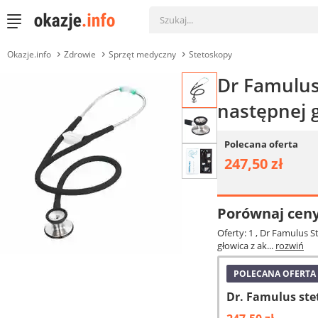
Okazje.info
Zdrowie
Sprzęt medyczny
Stetoskopy
Dr Famulus
następnej 
Polecana oferta
247,50 zł
Porównaj cen
Oferty: 1
, Dr Famulus S
głowica z ak...
rozwiń
POLECANA OFERTA
Dr. Famulus ste