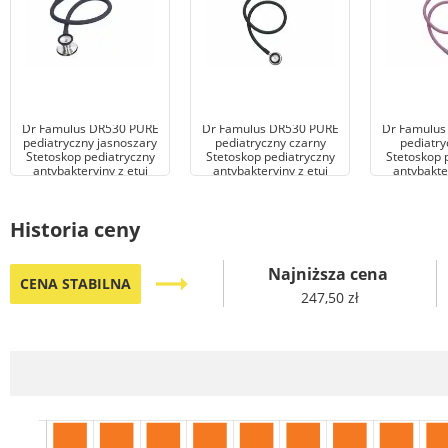
Dr Famulus DR530 PURE
Dr Famulus DR530 PURE
Dr Famulus
pediatryczny jasnoszary
pediatryczny czarny
pediatry
Stetoskop pediatryczny
Stetoskop pediatryczny
Stetoskop 
antybakteryjny z etui
antybakteryjny z etui
antybakter
Historia ceny
Najniższa cena
trending_flat
CENA STABILNA
247,50 zł