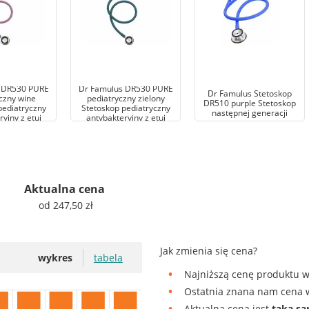
 DR530 PURE
Dr Famulus DR530 PURE
Dr Famulus Stetoskop
czny wine
pediatryczny zielony
DR510 purple Stetoskop
pediatryczny
Stetoskop pediatryczny
następnej generacji
yjny z etui
antybakteryjny z etui
Aktualna cena
od 247,50 zł
Jak zmienia się cena?
wykres
tabela
Najniższą cenę produktu w
Ostatnia znana nam cena w
Aktualna cena jest
taka s