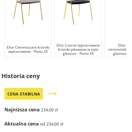
Elior Czarne tapicerowane
Elior Kr
Elior Ciemnoszare krzesło
krzesło pikowane w stylu
ciemnoniebiesk
tapicerowane - Piano 2X
glamour - Piano 2X
glamour- P
Historia ceny
trending_flat
CENA STABILNA
Najniższa cena
234,00 zł
Aktualna cena
od 234,00 zł