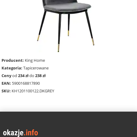
Producent:
King Home
Kategoria:
Tapicerowane
Ceny
od
234 zł
do
238 zł
EAN:
5900168817890
SKU:
KH1201100122.DKGREY