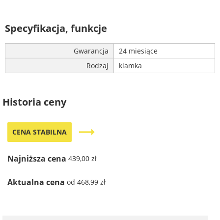
Specyfikacja, funkcje
Gwarancja
24 miesiące
Rodzaj
klamka
Historia ceny
trending_flat
CENA STABILNA
Najniższa cena
439,00 zł
Aktualna cena
od 468,99 zł