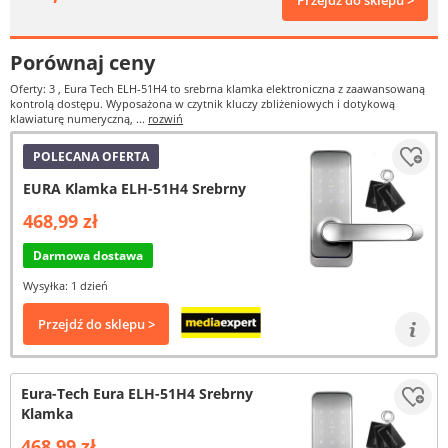
Przejdź do sklepu >
Porównaj ceny
Oferty: 3
, Eura Tech ELH-51H4 to srebrna klamka elektroniczna z zaawansowaną
kontrolą dostępu. Wyposażona w czytnik kluczy zbliżeniowych i dotykową
klawiaturę numeryczną, ...
rozwiń
POLECANA OFERTA
EURA Klamka ELH-51H4 Srebrny
468,99 zł
Darmowa dostawa
Wysyłka: 1 dzień
Przejdź do sklepu >
Eura-Tech Eura ELH-51H4 Srebrny
Klamka
468,99 zł