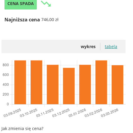
trending_down
CENA SPADA
Najniższa cena
746,00 zł
wykres
tabela
Jak zmienia się cena?