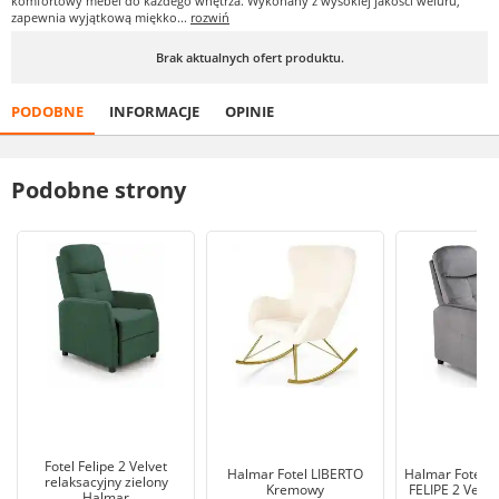
komfortowy mebel do każdego wnętrza. Wykonany z wysokiej jakości weluru,
zapewnia wyjątkową miękko...
rozwiń
Brak aktualnych ofert produktu.
PODOBNE
INFORMACJE
OPINIE
Podobne strony
Fotel Felipe 2 Velvet
Halmar Fotel LIBERTO
Halmar Fotel r
relaksacyjny zielony
Kremowy
FELIPE 2 Velve
Halmar