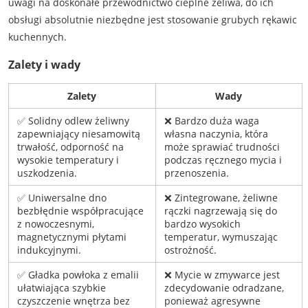
uwagi na doskonałe przewodnictwo cieplne żeliwa, do ich
obsługi absolutnie niezbędne jest stosowanie grubych rękawic
kuchennych.
Zalety i wady
Zalety
Wady
✅ Solidny odlew żeliwny
❌ Bardzo duża waga
zapewniający niesamowitą
własna naczynia, która
trwałość, odporność na
może sprawiać trudności
wysokie temperatury i
podczas ręcznego mycia i
uszkodzenia.
przenoszenia.
✅ Uniwersalne dno
❌ Zintegrowane, żeliwne
bezbłędnie współpracujące
rączki nagrzewają się do
z nowoczesnymi,
bardzo wysokich
magnetycznymi płytami
temperatur, wymuszając
indukcyjnymi.
ostrożność.
✅ Gładka powłoka z emalii
❌ Mycie w zmywarce jest
ułatwiająca szybkie
zdecydowanie odradzane,
czyszczenie wnętrza bez
ponieważ agresywne