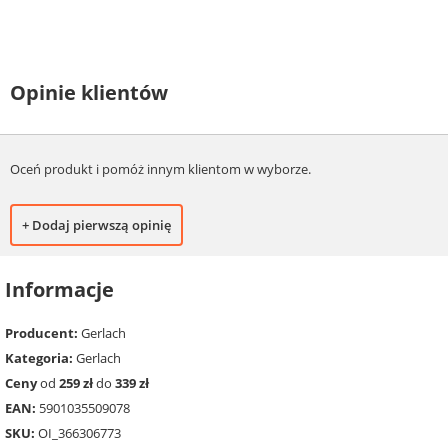
Opinie klientów
Oceń produkt i pomóż innym klientom w wyborze.
+ Dodaj pierwszą opinię
Informacje
Producent:
Gerlach
Kategoria:
Gerlach
Ceny
od
259 zł
do
339 zł
EAN:
5901035509078
SKU:
OI_366306773