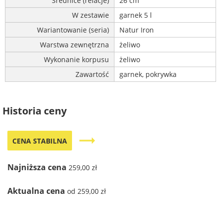
Średnice (relacje)
26 cm
W zestawie
garnek 5 l
Wariantowanie (seria)
Natur Iron
Warstwa zewnętrzna
żeliwo
Wykonanie korpusu
żeliwo
Zawartość
garnek, pokrywka
Historia ceny
trending_flat
CENA STABILNA
Najniższa cena
259,00 zł
Aktualna cena
od 259,00 zł