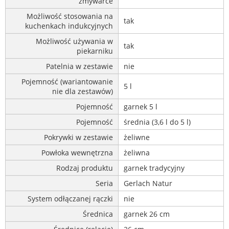
zmywarce
Możliwość stosowania na
tak
kuchenkach indukcyjnych
Możliwość używania w
tak
piekarniku
Patelnia w zestawie
nie
Pojemność (wariantowanie
5 l
nie dla zestawów)
Pojemność
garnek 5 l
Pojemność
średnia (3,6 l do 5 l)
Pokrywki w zestawie
żeliwne
Powłoka wewnętrzna
żeliwna
Rodzaj produktu
garnek tradycyjny
Seria
Gerlach Natur
System odłączanej rączki
nie
Średnica
garnek 26 cm