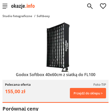
0
Studio fotograficzne
Softboxy
Godox Softbox 40x60cm z siatką do FL100
Polecana oferta
Foto-TIP
155,00 zł
Przejdź do sklepu >
Porównaj ceny