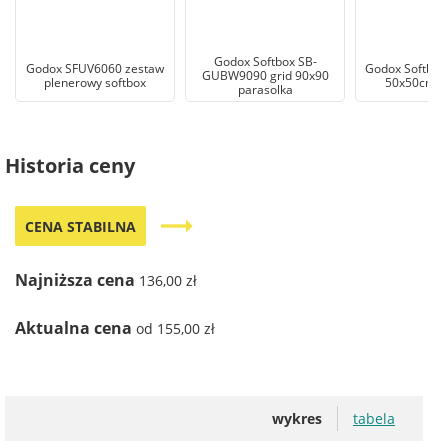
Godox Softbox SB-
Godox SFUV6060 zestaw
Godox Softbox
GUBW9090 grid 90x90
plenerowy softbox
50x50cm ho
parasolka
Historia ceny
trending_flat
CENA STABILNA
Najniższa cena
136,00 zł
Aktualna cena
od 155,00 zł
wykres
tabela