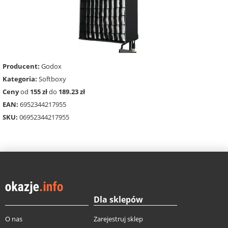
Producent:
Godox
Kategoria:
Softboxy
Ceny
od
155 zł
do
189.23 zł
EAN:
6952344217955
SKU:
06952344217955
Dla sklepów
O nas
Zarejestruj sklep