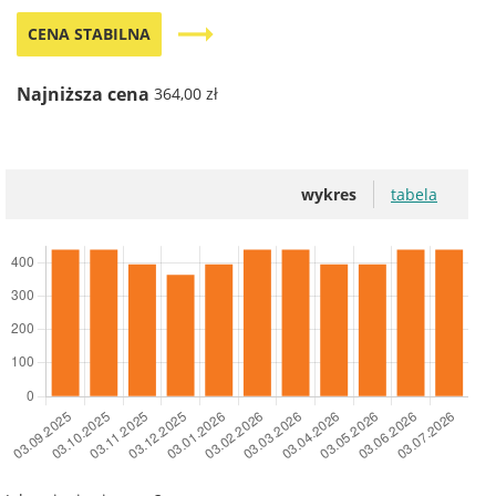
trending_flat
CENA STABILNA
Najniższa cena
364,00 zł
wykres
tabela