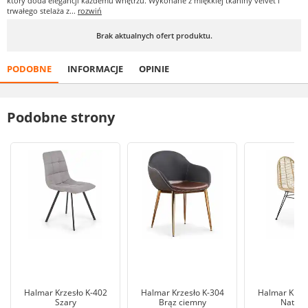
który doda elegancji każdemu wnętrzu. Wykonane z miękkiej tkaniny velvet i
trwałego stelaża z...
rozwiń
Brak aktualnych ofert produktu.
PODOBNE
INFORMACJE
OPINIE
Podobne strony
Halmar Krzesło K-402
Halmar Krzesło K-304
Halmar Krzes
Szary
Brąz ciemny
Natura