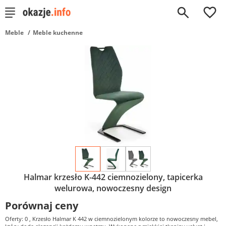
0
Meble
Meble kuchenne
Halmar krzesło K-442 ciemnozielony, tapicerka
welurowa, nowoczesny design
Porównaj ceny
Oferty: 0
, Krzesło Halmar K 442 w ciemnozielonym kolorze to nowoczesny mebel,