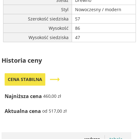
Stelaż
Drewno
Styl
Nowoczesny / modern
Szerokość siedziska
57
Wysokość
86
Wysokość siedziska
47
Historia ceny
trending_flat
CENA STABILNA
Najniższa cena
460,00 zł
Aktualna cena
od 517,00 zł