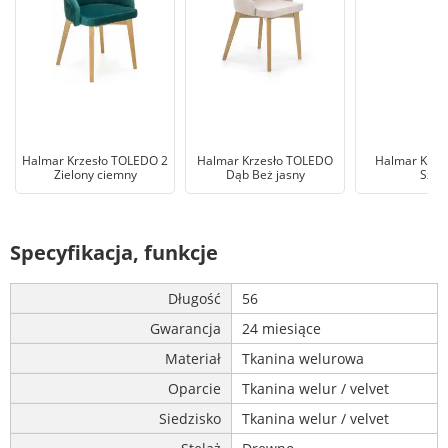
Halmar Krzesło TOLEDO 2
Halmar Krzesło TOLEDO
Halmar Krzes
Zielony ciemny
Dąb Beż jasny
Szar
Specyfikacja, funkcje
Długość
56
Gwarancja
24 miesiące
Materiał
Tkanina welurowa
Oparcie
Tkanina welur / velvet
Siedzisko
Tkanina welur / velvet