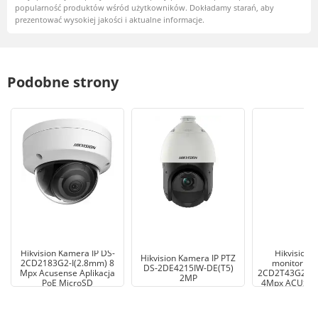
popularność produktów wśród użytkowników. Dokładamy starań, aby
prezentować wysokiej jakości i aktualne informacje.
Podobne strony
Hikvision Kamera IP DS-
Hikvision 
Hikvision Kamera IP PTZ
2CD2183G2-I(2.8mm) 8
monitoringu
DS-2DE4215IW-DE(T5)
Mpx Acusense Aplikacja
2CD2T43G2-2I
2MP
PoE MicroSD
4Mpx ACUSEN