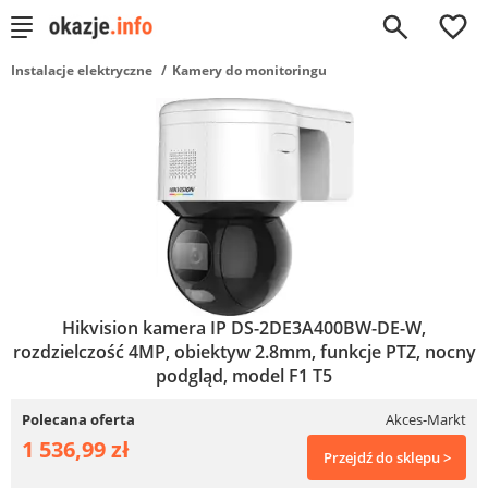
0
Instalacje elektryczne
Kamery do monitoringu
Hikvision kamera IP DS-2DE3A400BW-DE-W,
rozdzielczość 4MP, obiektyw 2.8mm, funkcje PTZ, nocny
podgląd, model F1 T5
Polecana oferta
Akces-Markt
1 536,99 zł
Przejdź do sklepu >