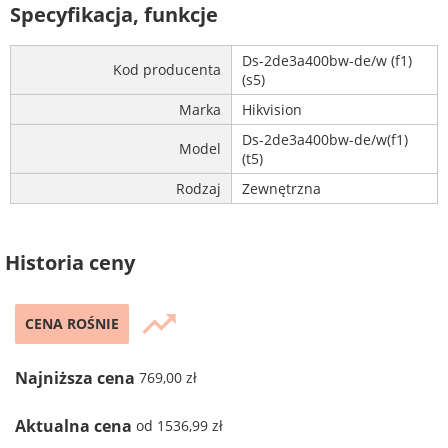
Specyfikacja, funkcje
Ds-2de3a400bw-de/w (f1)
Kod producenta
(s5)
Marka
Hikvision
Ds-2de3a400bw-de/w(f1)
Model
(t5)
Rodzaj
Zewnętrzna
Historia ceny
trending_up
CENA ROŚNIE
Najniższa cena
769,00 zł
Aktualna cena
od 1536,99 zł