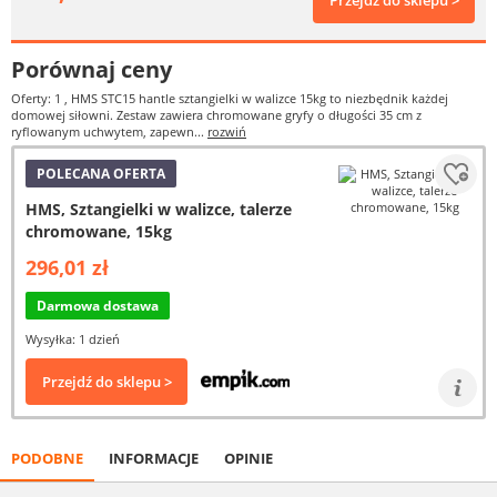
Przejdź do sklepu >
Porównaj ceny
Oferty: 1
, HMS STC15 hantle sztangielki w walizce 15kg to niezbędnik każdej
domowej siłowni. Zestaw zawiera chromowane gryfy o długości 35 cm z
ryflowanym uchwytem, zapewn...
rozwiń
POLECANA OFERTA
HMS, Sztangielki w walizce, talerze
chromowane, 15kg
296,01 zł
Darmowa dostawa
Wysyłka: 1 dzień
Przejdź do sklepu >
PODOBNE
INFORMACJE
OPINIE