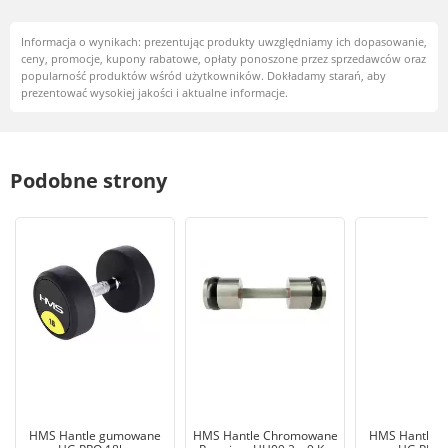
Informacja o wynikach: prezentując produkty uwzględniamy ich dopasowanie,
ceny, promocje, kupony rabatowe, opłaty ponoszone przez sprzedawców oraz
popularność produktów wśród użytkowników. Dokładamy starań, aby
prezentować wysokiej jakości i aktualne informacje.
Podobne strony
HMS Hantle gumowane
HMS Hantle Chromowane
HMS Hantle 