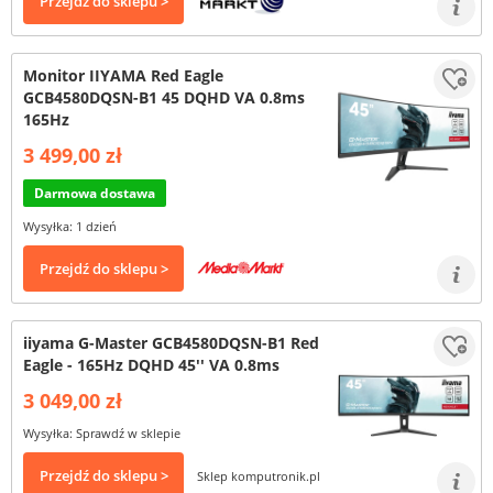
Przejdź do sklepu >
Monitor IIYAMA Red Eagle
GCB4580DQSN-B1 45 DQHD VA 0.8ms
165Hz
3 499,00 zł
Darmowa dostawa
Wysyłka: 1 dzień
Przejdź do sklepu >
iiyama G-Master GCB4580DQSN-B1 Red
Eagle - 165Hz DQHD 45'' VA 0.8ms
3 049,00 zł
Wysyłka: Sprawdź w sklepie
Przejdź do sklepu >
Sklep komputronik.pl