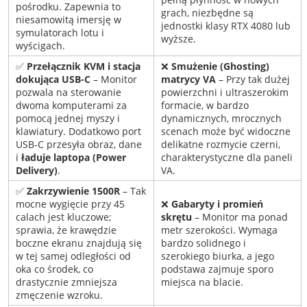
pośrodku. Zapewnia to
grach, niezbędne są
niesamowitą imersję w
jednostki klasy RTX 4080 lub
symulatorach lotu i
wyższe.
wyścigach.
✅
Przełącznik KVM i stacja
❌
Smużenie (Ghosting)
dokująca USB-C
– Monitor
matrycy VA
– Przy tak dużej
pozwala na sterowanie
powierzchni i ultraszerokim
dwoma komputerami za
formacie, w bardzo
pomocą jednej myszy i
dynamicznych, mrocznych
klawiatury. Dodatkowo port
scenach może być widoczne
USB-C przesyła obraz, dane
delikatne rozmycie czerni,
i
ładuje laptopa (Power
charakterystyczne dla paneli
Delivery)
.
VA.
✅
Zakrzywienie 1500R
– Tak
mocne wygięcie przy 45
❌
Gabaryty i promień
calach jest kluczowe;
skrętu
– Monitor ma ponad
sprawia, że krawędzie
metr szerokości. Wymaga
boczne ekranu znajdują się
bardzo solidnego i
w tej samej odległości od
szerokiego biurka, a jego
oka co środek, co
podstawa zajmuje sporo
drastycznie zmniejsza
miejsca na blacie.
zmęczenie wzroku.