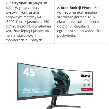
✅
Certyfikat DisplayHDR
400
– W połączeniu z
❌
Brak funkcji Pivot
– Ze
wysokim kontrastem
względu na ekstremalną
natywnym matrycy VA
szerokość (format 32:9),
(3000:1) oraz jasnością 450
ekranu nie można obrócić
cd/m², treści HDR wyglądają
do pionu. Regulacja
wyraźnie lepiej i jaśniej niż
ogranicza się do wysokości i
na standardowych
pochylenia.
monitorach biurowych.