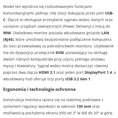
Model ten wyróżnia się rozbudowanymi funkcjami
komunikacyjnymi, pełniąc rolę stacji dokującej przez port
USB-
C
. Złącze to obsługuje przesyłanie sygnału wideo, danych oraz
zasilanie urządzeń zewnętrznych (Power Delivery) z mocą do
90W
. Dodatkowo monitor posiada wbudowane gniazdo
LAN
(RJ45)
, które umożliwia bezpośrednie podłączenie komputera
do sieci przewodowej za pośrednictwem monitora. Użytkownik
ma do dyspozycji przełącznik
KVM
, pozwalający na obsługę
dwóch różnych komputerów przy użyciu jednego zestawu
myszy i klawiatury. Sygnał wideo można dostarczyć również
poprzez dwa złącza
HDMI 2.1
oraz jeden port
DisplayPort 1.4
, a
wbudowany hub oferuje trzy porty
USB 3.2 Gen 1
.
Ergonomia i technologie ochronne
Konstrukcja monitora opiera się na stabilnej podstawie z
systemem regulacji wysokości w zakresie
130 mm
oraz
możliwością pochylenia ekranu (tilt) od 3° w dół do 20° w górę.