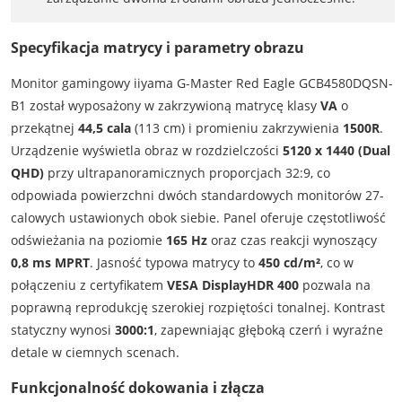
Specyfikacja matrycy i parametry obrazu
Monitor gamingowy iiyama G-Master Red Eagle GCB4580DQSN-
B1 został wyposażony w zakrzywioną matrycę klasy
VA
o
przekątnej
44,5 cala
(113 cm) i promieniu zakrzywienia
1500R
.
Urządzenie wyświetla obraz w rozdzielczości
5120 x 1440 (Dual
QHD)
przy ultrapanoramicznych proporcjach 32:9, co
odpowiada powierzchni dwóch standardowych monitorów 27-
calowych ustawionych obok siebie. Panel oferuje częstotliwość
odświeżania na poziomie
165 Hz
oraz czas reakcji wynoszący
0,8 ms MPRT
. Jasność typowa matrycy to
450 cd/m²
, co w
połączeniu z certyfikatem
VESA DisplayHDR 400
pozwala na
poprawną reprodukcję szerokiej rozpiętości tonalnej. Kontrast
statyczny wynosi
3000:1
, zapewniając głęboką czerń i wyraźne
detale w ciemnych scenach.
Funkcjonalność dokowania i złącza