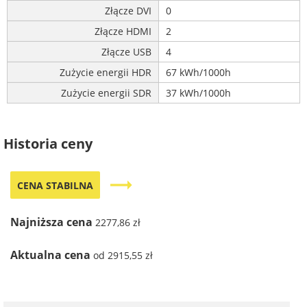
Złącze DVI
0
Złącze HDMI
2
Złącze USB
4
Zużycie energii HDR
67 kWh/1000h
Zużycie energii SDR
37 kWh/1000h
Historia ceny
trending_flat
CENA STABILNA
Najniższa cena
2277,86 zł
Aktualna cena
od 2915,55 zł