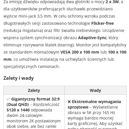
Za emisję dźwięku odpowiadają dwa głośniki o mocy
2 x 3W
, a
dla użytkowników preferujących słuchawki przewidziano
wyjście mini-jack 3,5 mm. W celu ochrony wzroku podczas
długotrwałych sesji zastosowano technologie
Flicker-free
(redukcja migotania) oraz filtr światła niebieskiego. Urządzenie
wspiera system synchronizacji obrazu
Adaptive-Sync
, który
eliminuje rozrywanie klatek (tearing). Monitor jest kompatybilny
ze standardem montażowym
VESA 200 x 100 mm
lub
100 x 100
mm
, co umożliwia instalację na uchwytach ściennych lub
specjalistycznych ramionach.
Zalety i wady
Zalety
Wady
✅
Gigantyczny format 32:9
❌
Ekstremalne wymagania
(Dual QHD)
– Rozdzielczość
sprzętowe
– Wyświetlanie
5120 x 1440
odpowiada
obrazu w 5K przy 165 Hz
dwóm 24-calowym
wymaga bardzo mocnej
monitorom 2K postawionym
karty graficznej. Aby uzyskać
obok siebie, ale bez ramki
pełną płynność w nowych