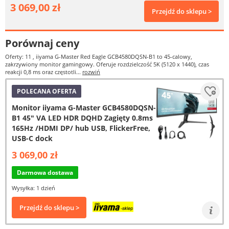
3 069,00 zł
Przejdź do sklepu >
Porównaj ceny
Oferty: 11
, iiyama G-Master Red Eagle GCB4580DQSN-B1 to 45-calowy,
zakrzywiony monitor gamingowy. Oferuje rozdzielczość 5K (5120 x 1440), czas
reakcji 0,8 ms oraz częstotli...
rozwiń
POLECANA OFERTA
Monitor iiyama G-Master GCB4580DQSN-
B1 45" VA LED HDR DQHD Zagięty 0.8ms
165Hz /HDMI DP/ hub USB, FlickerFree,
USB-C dock
3 069,00 zł
Darmowa dostawa
Wysyłka: 1 dzień
Przejdź do sklepu >