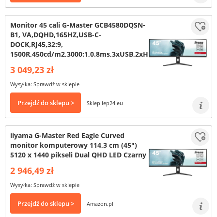
Monitor 45 cali G-Master GCB4580DQSN-
B1, VA,DQHD,165HZ,USB-C-
DOCK,RJ45,32:9,
1500R,450cd/m2,3000:1,0.8ms,3xUSB,2xHDMI,1xDP,2x3W
3 049,23 zł
Wysyłka: Sprawdź w sklepie
Przejdź do sklepu >
Sklep iep24.eu
iiyama G-Master Red Eagle Curved
monitor komputerowy 114,3 cm (45")
5120 x 1440 pikseli Dual QHD LED Czarny
2 946,49 zł
Wysyłka: Sprawdź w sklepie
Przejdź do sklepu >
Amazon.pl