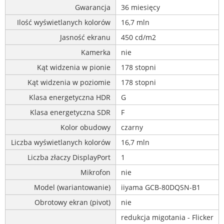
Gwarancja
36 miesięcy
Ilość wyświetlanych kolorów
16,7 mln
Jasność ekranu
450 cd/m2
Kamerka
nie
Kąt widzenia w pionie
178 stopni
Kąt widzenia w poziomie
178 stopni
Klasa energetyczna HDR
G
Klasa energetyczna SDR
F
Kolor obudowy
czarny
Liczba wyświetlanych kolorów
16,7 mln
Liczba złaczy DisplayPort
1
Mikrofon
nie
Model (wariantowanie)
iiyama GCB-80DQSN-B1
Obrotowy ekran (pivot)
nie
redukcja migotania - Flicker