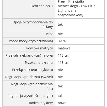
Free, filtr światła
Ochrona oczu
niebieskiego - Low Blue
Light , panel
antyodblaskowy
Opcja przymocowania do
tak
ściany
Pilot
nie
Pobór mocy (tryb czuwania)
0,4 W
Powłoka matrycy
matowa
Przekątna ekranu (cm) - nowa
113 cm
Przekątna ekranu
113 cm
Przełącznik (euroetykieta)
nie
Regulacja kąta obrotu (swivel)
nie
Regulacja kąta pochylenia
tak
(tilt)
Regulacja wysokości (height)
tak
Rodzaj etykiety
nowa