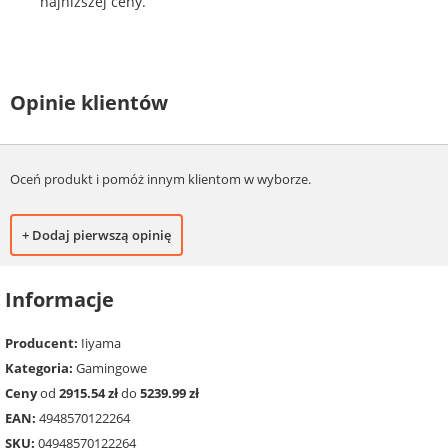
najniższej ceny.
Opinie klientów
Oceń produkt i pomóż innym klientom w wyborze.
+ Dodaj pierwszą opinię
Informacje
Producent:
Iiyama
Kategoria:
Gamingowe
Ceny
od
2915.54 zł
do
5239.99 zł
EAN:
4948570122264
SKU:
04948570122264