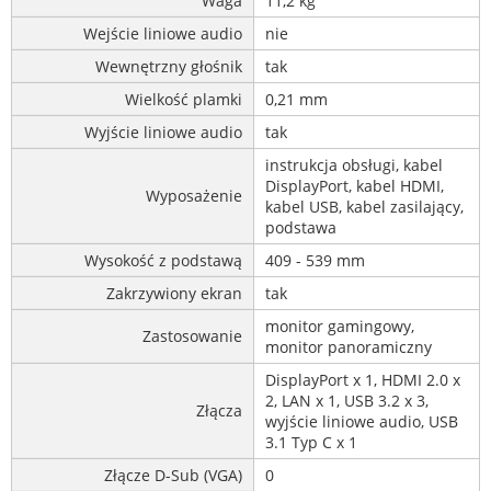
Waga
11,2 kg
Wejście liniowe audio
nie
Wewnętrzny głośnik
tak
Wielkość plamki
0,21 mm
Wyjście liniowe audio
tak
instrukcja obsługi, kabel
DisplayPort, kabel HDMI,
Wyposażenie
kabel USB, kabel zasilający,
podstawa
Wysokość z podstawą
409 - 539 mm
Zakrzywiony ekran
tak
monitor gamingowy,
Zastosowanie
monitor panoramiczny
DisplayPort x 1, HDMI 2.0 x
2, LAN x 1, USB 3.2 x 3,
Złącza
wyjście liniowe audio, USB
3.1 Typ C x 1
Złącze D-Sub (VGA)
0