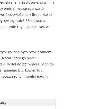
rzed ekranem. Zastosowano w nim
ący emisję męczącego wzrok
iwość odświeżania z liczbą klatek
tegrowany hub USB z dwoma
ynamicznie reguluje kontrast w
zyni go idealnym rozwiązaniem
.4
oraz jednego portu
od 4° w dół do 22° w górę. Monitor
 na ramieniu biurkowym lub
ergooszczędnym, spełniającym
ady