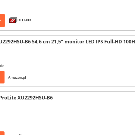
>
XU2292HSU-B6 54,6 cm 21,5" monitor LED IPS Full-HD 100
pie
>
Amazon.pl
 ProLite XU2292HSU-B6