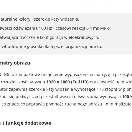
turalne kolory i szerokie kąty widzenia.
liwości odświeżania 100 Hz i czasowi reakcji 0,4 ms MPRT.
twiająca tworzenie konfiguracji wieloekranowych.
wbudowane głośniki dla lepszej organizacji biurka.
ametry obrazu
SU-B6 to kompaktowe urządzenie wyposażone w matrycę o przekąt
e rozdzielczość natywną
1920 x 1080 (Full HD)
oraz jasność na pozi
itor zapewnia szerokie kąty widzenia wynoszące 178 stopni w pioni
żnia się podwyższoną częstotliwością odświeżania wynoszącą
100 
, co znacząco poprawia płynność ruchomego obrazu i minimalizuje
 i funkcje dodatkowe