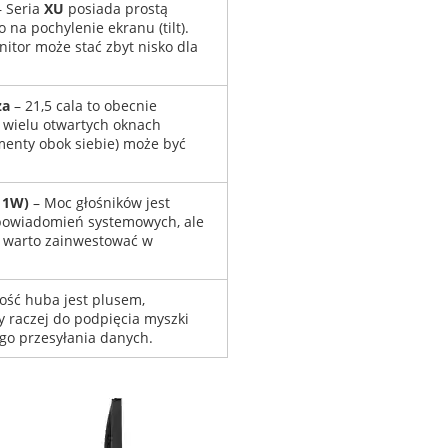
 Seria
XU
posiada prostą
 na pochylenie ekranu (tilt).
nitor może stać zbyt nisko dla
za
– 21,5 cala to obecnie
 wielu otwartych oknach
enty obok siebie) może być
 1W)
– Moc głośników jest
 powiadomień systemowych, ale
w warto zainwestować w
ść huba jest plusem,
ży raczej do podpięcia myszki
ego przesyłania danych.