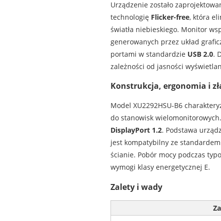
Urządzenie zostało zaprojektowa
technologię
Flicker-free
, która e
światła niebieskiego. Monitor ws
generowanych przez układ grafi
portami w standardzie
USB 2.0
. 
zależności od jasności wyświetla
Konstrukcja, ergonomia i zł
Model XU2292HSU-B6 charakteryz
do stanowisk wielomonitorowych
DisplayPort 1.2
. Podstawa urządz
jest kompatybilny ze standard
ścianie. Pobór mocy podczas typ
wymogi klasy energetycznej E.
Zalety i wady
Za