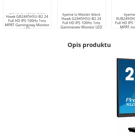
Iiyama G-Master Black
Iiyama G-Master Black
Iiyama
Hawk GB2445HSU-B2 24
Hawk G2445HSU-B2 24
XUB2493HS
Full HD IPS 100Hz 1ms
Full HD IPS 100Hz 1ms
Full HD IPS
MPRT Gamingowy Monitor
Gamingowy Monitor LED
MPRT mo
LED
Opis produktu