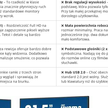
Hz
– To rzadkość w klasie
❌
Brak regulacji wysokości
–
ia znacznie płynniejszy ruch
podstawę, która pozwala tylko
niż standardowe monitory
Przy tak małej przekątnej mo
zy wzrok.
dorosłego użytkownika.
I)
– Rozdzielczość Full HD na
❌
Mała powierzchnia roboc
aje zagęszczenie pikseli wyższe
rozmiar minimalny. Praca na
 Tekst i detale są bardzo
jednocześnie (np. dwa dokum
mało komfortowa.
a rewizja oferuje bardzo dobre
❌
Podstawowe głośniki (2 x
kie kąty widzenia. Dodatkowo
symboliczna. Nadają się do
malizuje smużenie, co pozwala
do rozmów online czy filmó
słuchawki.
enkie ramki z trzech stron
❌
Hub USB 2.0
– Choć obecno
 wygląd i sprawiają, że
standard 2.0 jest wolny. Słu
miejsca na biurku.
lub klawiatury niż do szybki