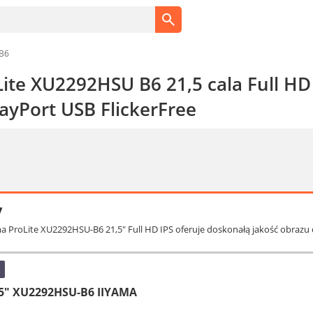
-B6
Lite XU2292HSU B6 21,5 cala Full H
ayPort USB FlickerFree
y
ma ProLite XU2292HSU-B6 21,5" Full HD IPS oferuje doskonałą jakość obrazu d
.5" XU2292HSU-B6 IIYAMA