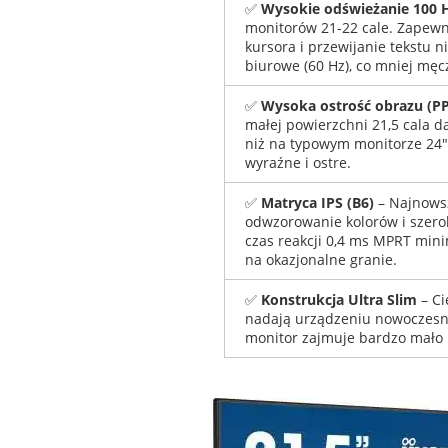
✅
Wysokie odświeżanie 100 
monitorów 21-22 cale. Zapewn
kursora i przewijanie tekstu 
biurowe (60 Hz), co mniej męc
✅
Wysoka ostrość obrazu (PP
małej powierzchni 21,5 cala d
niż na typowym monitorze 24".
wyraźne i ostre.
✅
Matryca IPS (B6)
– Najnowsz
odwzorowanie kolorów i szero
czas reakcji 0,4 ms MPRT mini
na okazjonalne granie.
✅
Konstrukcja Ultra Slim
– Ci
nadają urządzeniu nowoczesny
monitor zajmuje bardzo mało 