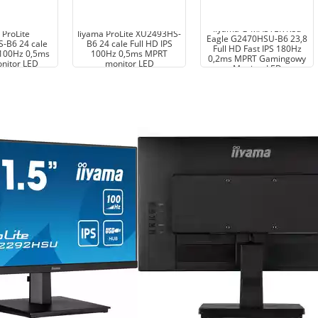
Iiyama G-MASTER Red
 ProLite
Iiyama ProLite XU2493HS-
Eagle G2470HSU-B6 23,8
-B6 24 cale
B6 24 cale Full HD IPS
Full HD Fast IPS 180Hz
 100Hz 0,5ms
100Hz 0,5ms MPRT
0,2ms MPRT Gamingowy
nitor LED
monitor LED
Monitor LED