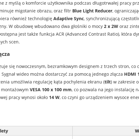
ne z myślą o komforcie użytkownika podczas długotrwałej pracy p
liminuje migotanie obrazu, oraz filtr
Blue Light Reducer
, ograniczaj
piera również technologię
Adaptive Sync
, synchronizującą częstotl
czny. W obudowę wbudowano dwa głośniki o mocy
2 x 2W
oraz zin
Dostępna jest także funkcja ACR (Advanced Contrast Ratio), która d
nych scen.
ącza
uje się nowoczesnym, bezramkowym designem z trzech stron, co c
. Sygnał wideo można dostarczyć za pomocą jednego złącza
HDMI 1
enia umożliwia regulację kąta pochylenia ekranu (
tilt
) w zakresie 
em montażowym
VESA 100 x 100 mm
, co pozwala na jego instalację
owej pracy wynosi około
14 W
, co czyni go urządzeniem wysoce en
lety
W