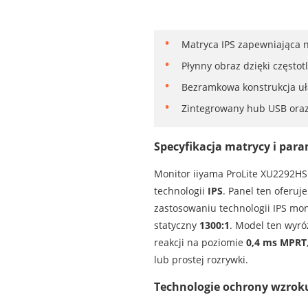
Matryca IPS zapewniająca na
Płynny obraz dzięki częstot
Bezramkowa konstrukcja uła
Zintegrowany hub USB oraz 
Specyfikacja matrycy i par
Monitor iiyama ProLite XU2292H
technologii
IPS
. Panel ten oferuj
zastosowaniu technologii IPS mon
statyczny
1300:1
. Model ten wyró
reakcji na poziomie
0,4 ms MPRT
lub prostej rozrywki.
Technologie ochrony wzroku