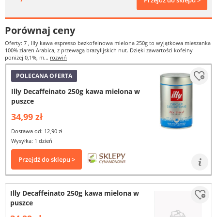
Przejdź do sklepu >
Porównaj ceny
Oferty: 7
, Illy kawa espresso bezkofeinowa mielona 250g to wyjątkowa mieszanka
100% ziaren Arabica, z przewagą brazylijskich nut. Dzięki zawartości kofeiny
poniżej 0,1%, m...
rozwiń
POLECANA OFERTA
Illy Decaffeinato 250g kawa mielona w
puszce
34,99 zł
Dostawa od: 12,90 zł
Wysyłka: 1 dzień
Przejdź do sklepu >
Illy Decaffeinato 250g kawa mielona w
puszce