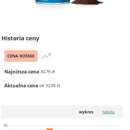
Historia ceny
trending_up
CENA ROŚNIE
Najniższa cena
30,79 zł
Aktualna cena
od 32,95 zł
wykres
tabela