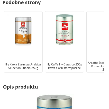
Podobne strony
Arcaffe Estero S
Illy Kawa Ziarnista Arabica
Illy Caffe Illy Classico 250g
Roma - kawa 
Selection Etiopia 250g
kawa ziarnista w puszce
250
Opis produktu