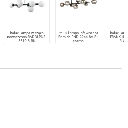
Italux Lampa wisząca
Italux Lampa loft wisząca
Italux Lamp
nowoczesna RADDI PNS-
Erimida PND-2244-8A-BL
FRANKLIN 
5510-8-BK
czarna
3-GR