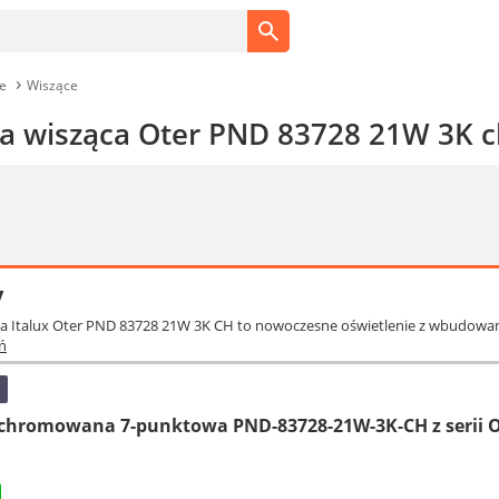
e
Wiszące
pa wisząca Oter PND 83728 21W 3K 
y
ca Italux Oter PND 83728 21W 3K CH to nowoczesne oświetlenie z wbudow
ń
chromowana 7-punktowa PND-83728-21W-3K-CH z serii Ot