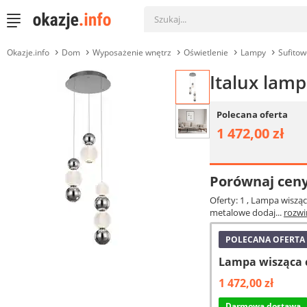
Okazje.info
Dom
Wyposażenie wnętrz
Oświetlenie
Lampy
Sufitow
Italux lam
Polecana oferta
1 472,00 zł
Porównaj cen
Oferty: 1
, Lampa wiszą
metalowe dodaj...
rozwi
POLECANA OFERTA
Lampa wisząca 
1 472,00 zł
Darmowa dostawa