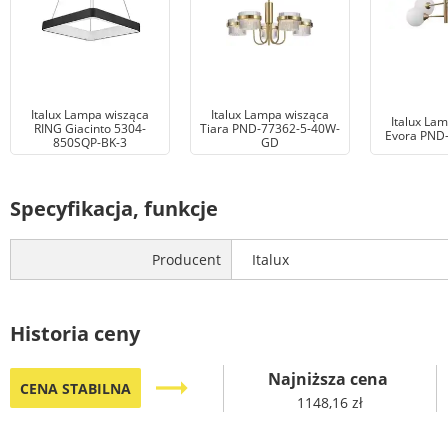
Italux Lampa wisząca
Italux Lampa wisząca
Italux La
RING Giacinto 5304-
Tiara PND-77362-5-40W-
Evora PND
850SQP-BK-3
GD
Specyfikacja, funkcje
Producent
Italux
Historia ceny
Najniższa cena
trending_flat
CENA STABILNA
1148,16 zł