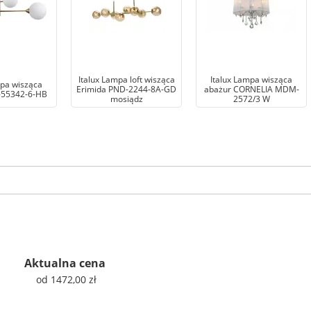
Italux Lampa loft wisząca
Italux Lampa wisząca
mpa wisząca
Erimida PND-2244-8A-GD
abażur CORNELIA MDM-
-55342-6-HB
mosiądz
2572/3 W
Aktualna cena
od 1472,00 zł