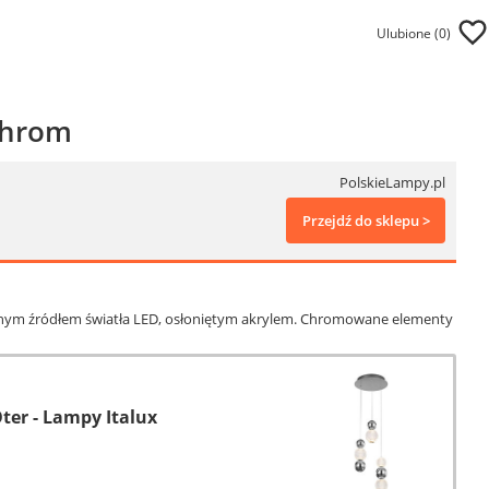
Ulubione (
0
)
chrom
PolskieLampy.pl
Przejdź do sklepu >
anym źródłem światła LED, osłoniętym akrylem. Chromowane elementy
er - Lampy Italux