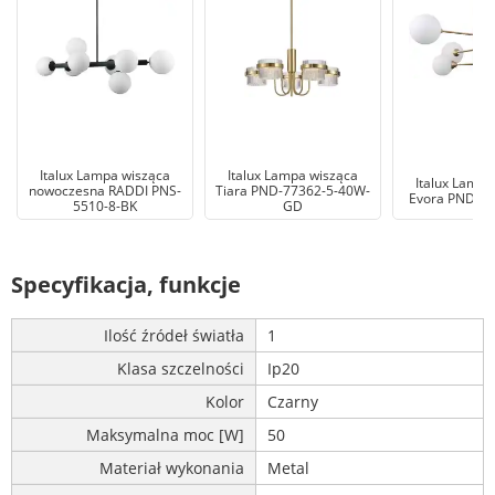
Italux Lampa wisząca
Italux Lampa wisząca
Italux Lampa
nowoczesna RADDI PNS-
Tiara PND-77362-5-40W-
Evora PND-5
5510-8-BK
GD
Specyfikacja, funkcje
Ilość źródeł światła
1
Klasa szczelności
Ip20
Kolor
Czarny
Maksymalna moc [W]
50
Materiał wykonania
Metal