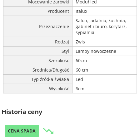
Mocowanie żarówki
Moduł led
Producent
Italux
Salon, jadalnia, kuchnia,
Przeznaczenie
gabinet i biuro, korytarz,
sypialnia
Rodzaj
Zwis
Styl
Lampy nowoczesne
Szerokość
60cm
Średnica/Długość
60 cm
Typ źródła światła
Led
Wysokość
6cm
Historia ceny
trending_down
CENA SPADA