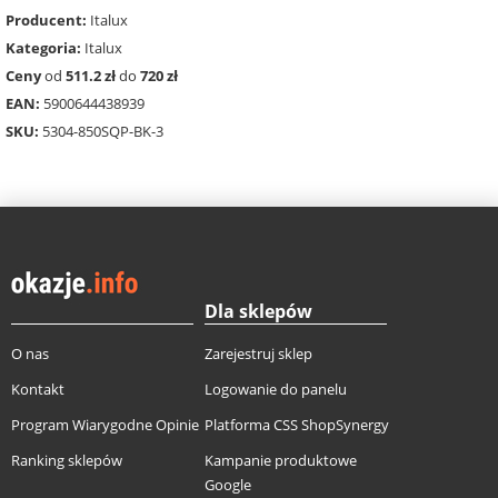
Producent:
Italux
Kategoria:
Italux
Ceny
od
511.2 zł
do
720 zł
EAN:
5900644438939
SKU:
5304-850SQP-BK-3
Dla sklepów
O nas
Zarejestruj sklep
Kontakt
Logowanie do panelu
Program Wiarygodne Opinie
Platforma CSS ShopSynergy
Ranking sklepów
Kampanie produktowe
Google