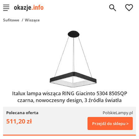
0
Sufitowe
Wiszące
Italux lampa wisząca RING Giacinto 5304 850SQP
czarna, nowoczesny design, 3 źródła światła
Polecana oferta
PolskieLampy.pl
511,20 zł
Przejdź do sklepu >