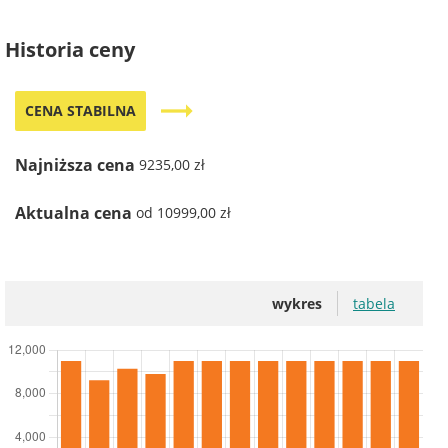
Historia ceny
trending_flat
CENA STABILNA
Najniższa cena
9235,00 zł
Aktualna cena
od 10999,00 zł
wykres
tabela