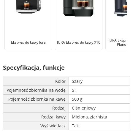
JURA Ekspres 
Ekspres do kawy Jura
JURA Ekspres do kawy X10
Piano Bla
Specyfikacja, funkcje
Kolor
Szary
Pojemność zbiornika na wodę
5 l
Pojemność zbiornka na kawę
500 g
Rodzaj
Ciśnieniowy
Rodzaj kawy
Mielona, ziarnista
Wyś wietlacz
Tak