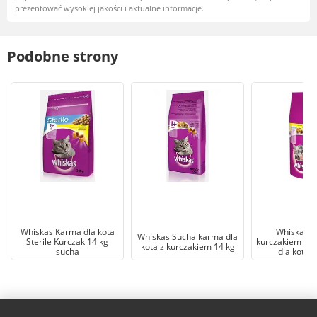
prezentować wysokiej jakości i aktualne informacje.
Podobne strony
Whiskas Karma dla kota
Whiskas Ju
Whiskas Sucha karma dla
Sterile Kurczak 14 kg
kurczakiem - s
kota z kurczakiem 14 kg
sucha
dla kota -