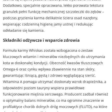
Dodatkowo, specjalnie opracowana, lekko porowata tekstura
granulek pełni funkcję mechanicznej szczoteczki do zębów –
podczas gryzienia karma delikatnie ściera osad nazębny,
wspierając codzienną higienę jamy ustnej i redukując
odkładanie się kamienia.
Składniki odżywcze i wsparcie zdrowia
Formuła karmy Whiskas została wzbogacona o zestaw
kluczowych witamin i minerałów niezbędnych do utrzymania
kota w doskonałej kondycji. Obecność kwasów tłuszczowych
Omega-6 oraz cynku wpływa zbawiennie na stan skóry,
gwarantując lśniącą, gęstą i zdrowo wyglądającą sierść.
Witamina A pomaga utrzymać doskonały wzrok drapieżnika, a
odpowiedni poziom tauryny wspiera prawidłowe
funkcjonowanie mięśnia sercowego. Producent zadbał również
o optymalny balans minerałów, co ma ogromne znaczenie w
profilaktyce chorób dolnych dróg moczowych (FLUTD), na które