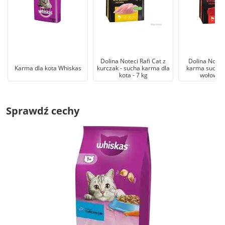
Dolina Noteci Rafi Cat z
Dolina Noteci
Karma dla kota Whiskas
kurczak - sucha karma dla
karma sucha d
kota - 7 kg
wołowiną
Sprawdź cechy