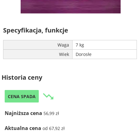
Specyfikacja, funkcje
Waga
7 kg
Wiek
Dorosłe
Historia ceny
trending_down
CENA SPADA
Najniższa cena
56,99 zł
Aktualna cena
od 67,92 zł