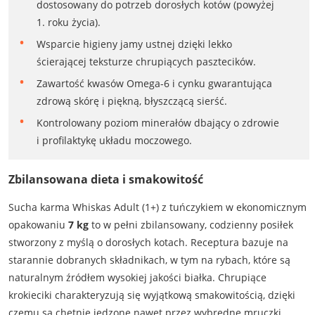
dostosowany do potrzeb dorosłych kotów (powyżej
1. roku życia).
Wsparcie higieny jamy ustnej dzięki lekko
ścierającej teksturze chrupiących pasztecików.
Zawartość kwasów Omega-6 i cynku gwarantująca
zdrową skórę i piękną, błyszczącą sierść.
Kontrolowany poziom minerałów dbający o zdrowie
i profilaktykę układu moczowego.
Zbilansowana dieta i smakowitość
Sucha karma Whiskas Adult (1+) z tuńczykiem w ekonomicznym
opakowaniu
7 kg
to w pełni zbilansowany, codzienny posiłek
stworzony z myślą o dorosłych kotach. Receptura bazuje na
starannie dobranych składnikach, w tym na rybach, które są
naturalnym źródłem wysokiej jakości białka. Chrupiące
krokieciki charakteryzują się wyjątkową smakowitością, dzięki
czemu są chętnie jedzone nawet przez wybredne mruczki.