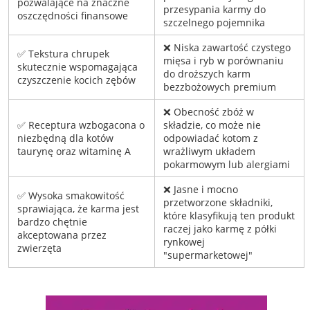
pozwalające na znaczne
przesypania karmy do
oszczędności finansowe
szczelnego pojemnika
❌ Niska zawartość czystego
✅ Tekstura chrupek
mięsa i ryb w porównaniu
skutecznie wspomagająca
do droższych karm
czyszczenie kocich zębów
bezzbożowych premium
❌ Obecność zbóż w
✅ Receptura wzbogacona o
składzie, co może nie
niezbędną dla kotów
odpowiadać kotom z
taurynę oraz witaminę A
wrażliwym układem
pokarmowym lub alergiami
❌ Jasne i mocno
✅ Wysoka smakowitość
przetworzone składniki,
sprawiająca, że karma jest
które klasyfikują ten produkt
bardzo chętnie
raczej jako karmę z półki
akceptowana przez
rynkowej
zwierzęta
"supermarketowej"