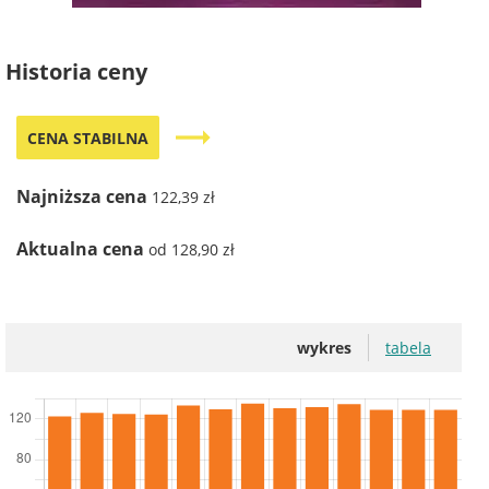
Historia ceny
trending_flat
CENA STABILNA
Najniższa cena
122,39 zł
Aktualna cena
od 128,90 zł
wykres
tabela