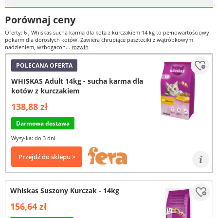
Porównaj ceny
Oferty: 6
, Whiskas sucha karma dla kota z kurczakiem 14 kg to pełnowartościowy
pokarm dla dorosłych kotów. Zawiera chrupiące paszteciki z wątróbkowym
nadzieniem, wzbogacon...
rozwiń
POLECANA OFERTA
WHISKAS Adult 14kg - sucha karma dla
kotów z kurczakiem
138,88 zł
Darmowa dostawa
Wysyłka: do 3 dni
Przejdź do sklepu >
Whiskas Suszony Kurczak - 14kg
156,64 zł