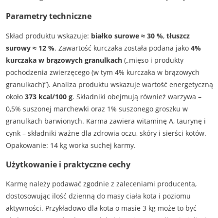
Parametry techniczne
Skład produktu wskazuje:
białko surowe ≈ 30 %
,
tłuszcz
surowy ≈ 12 %
. Zawartość kurczaka została podana jako
4%
kurczaka w brązowych granulkach
(„mięso i produkty
pochodzenia zwierzęcego (w tym 4% kurczaka w brązowych
granulkach)”). Analiza produktu wskazuje wartość energetyczną
około
373 kcal/100 g
. Składniki obejmują również warzywa –
0,5% suszonej marchewki oraz 1% suszonego groszku w
granulkach barwionych. Karma zawiera witaminę A, taurynę i
cynk – składniki ważne dla zdrowia oczu, skóry i sierści kotów.
Opakowanie: 14 kg worka suchej karmy.
Użytkowanie i praktyczne cechy
Karmę należy podawać zgodnie z zaleceniami producenta,
dostosowując ilość dzienną do masy ciała kota i poziomu
aktywności. Przykładowo dla kota o masie 3 kg może to być