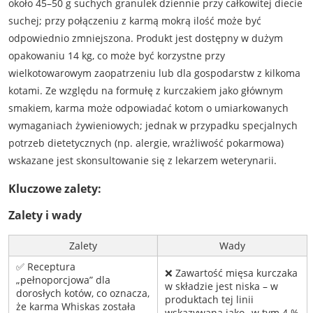
około 45–50 g suchych granulek dziennie przy całkowitej diecie
suchej; przy połączeniu z karmą mokrą ilość może być
odpowiednio zmniejszona. Produkt jest dostępny w dużym
opakowaniu 14 kg, co może być korzystne przy
wielkotowarowym zaopatrzeniu lub dla gospodarstw z kilkoma
kotami. Ze względu na formułę z kurczakiem jako głównym
smakiem, karma może odpowiadać kotom o umiarkowanych
wymaganiach żywieniowych; jednak w przypadku specjalnych
potrzeb dietetycznych (np. alergie, wrażliwość pokarmowa)
wskazane jest skonsultowanie się z lekarzem weterynarii.
Kluczowe zalety:
Zalety i wady
Zalety
Wady
✅ Receptura
❌ Zawartość mięsa kurczaka
„pełnoporcjowa” dla
w składzie jest niska – w
dorosłych kotów, co oznacza,
produktach tej linii
że karma Whiskas została
wskazywana jako „w tym 4 %