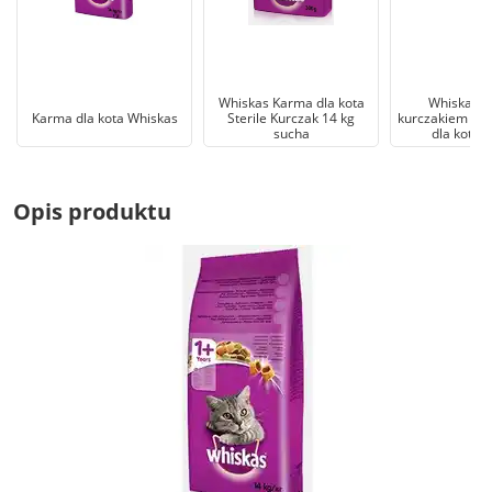
Whiskas Karma dla kota
Whiskas Ju
Karma dla kota Whiskas
Sterile Kurczak 14 kg
kurczakiem - s
sucha
dla kota -
Opis produktu