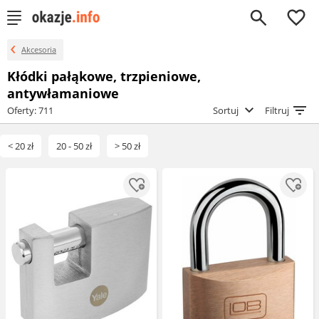
0
Akcesoria
Kłódki pałąkowe, trzpieniowe,
antywłamaniowe
Oferty: 711
Sortuj
Filtruj
< 20 zł
20 - 50 zł
> 50 zł