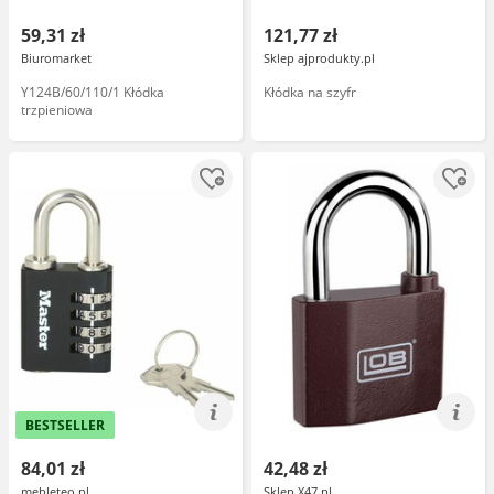
59,31 zł
121,77 zł
Biuromarket
Sklep ajprodukty.pl
Y124B/60/110/1 Kłódka
Kłódka na szyfr
trzpieniowa
BESTSELLER
84,01 zł
42,48 zł
mebleteo.pl
Sklep X47.pl