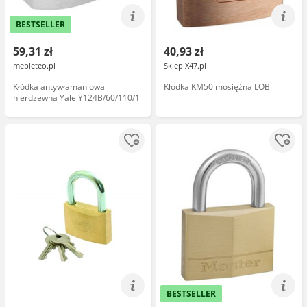
BESTSELLER
59,31 zł
40,93 zł
mebleteo.pl
Sklep X47.pl
Kłódka antywłamaniowa
Kłódka KM50 mosiężna LOB
nierdzewna Yale Y124B/60/110/1
BESTSELLER