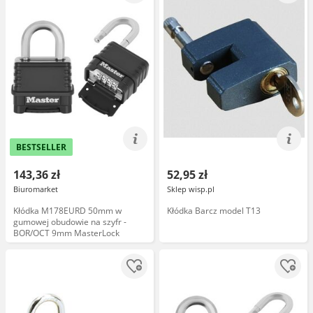
BESTSELLER
143,36 zł
52,95 zł
Biuromarket
Sklep wisp.pl
Kłódka M178EURD 50mm w
Kłódka Barcz model T13
gumowej obudowie na szyfr -
BOR/OCT 9mm MasterLock