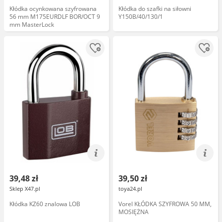
Kłódka ocynkowana szyfrowana
Kłódka do szafki na siłowni
56 mm M175EURDLF BOR/OCT 9
Y150B/40/130/1
mm MasterLock
39,48 zł
39,50 zł
Sklep X47.pl
toya24.pl
Kłódka KZ60 znalowa LOB
Vorel KŁÓDKA SZYFROWA 50 MM,
MOSIĘŻNA