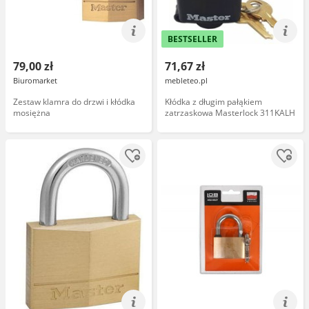
BESTSELLER
79,00 zł
71,67 zł
Biuromarket
mebleteo.pl
Zestaw klamra do drzwi i kłódka
Kłódka z długim pałąkiem
mosiężna
zatrzaskowa Masterlock 311KALH