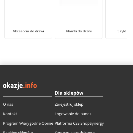
Akcesoria do drzwi
Klamki do drzwi
Szyld do 
Dla sklepów
O nas
Zarejestruj sklep
Kontakt
Logowanie do panelu
Program Wiarygodne Opinie
Platforma CSS ShopSynergy
Ranking sklepów
Kampanie produktowe