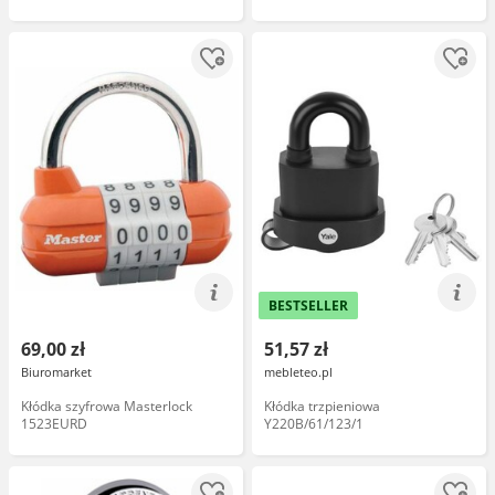
BESTSELLER
69,00 zł
51,57 zł
Biuromarket
mebleteo.pl
Kłódka szyfrowa Masterlock
Kłódka trzpieniowa
1523EURD
Y220B/61/123/1