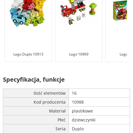
Lego Duplo 10913
Lego 10969
Lego 10
Specyfikacja, funkcje
Ilość elementów
16
Kod producenta
10988
Materiał
plastikowe
Płeć
dziewczynki
Seria
Duplo