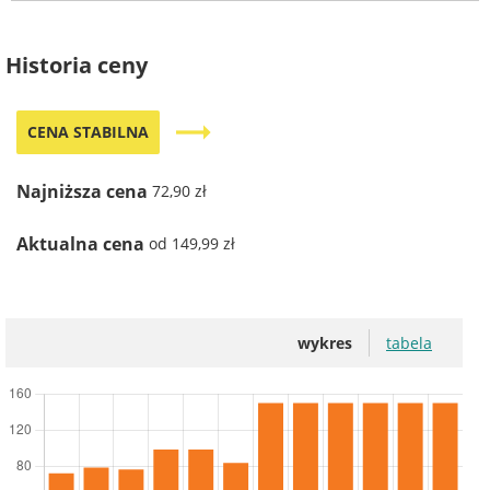
Historia ceny
trending_flat
CENA STABILNA
Najniższa cena
72,90 zł
Aktualna cena
od 149,99 zł
wykres
tabela