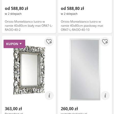
od 588,80 zł
od 588,80 zł
w 2 sklepach
w 2 sklepach
Oristo Montebianco lustro w
Oristo Montebianco lustro w
ramie 40x80cm biały mat OR47-L-
ramie 40x80cm piaskowy mat
RAOO-40-2
OR47-L-RAOO-40-10
KUPON
363,00 zł
260,00 zł
Domoshop.pl
wygodnalazienka.pl