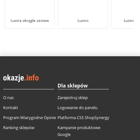
Lustra okrągłe zestaw
Lustro
Lustro 1
Dla sklepów
O nas
Zarejestruj sklep
Kontakt
Logowanie do panelu
Program Wiarygodne Opinie
Platforma CSS ShopSynergy
Ranking sklepów
Kampanie produktowe
Google