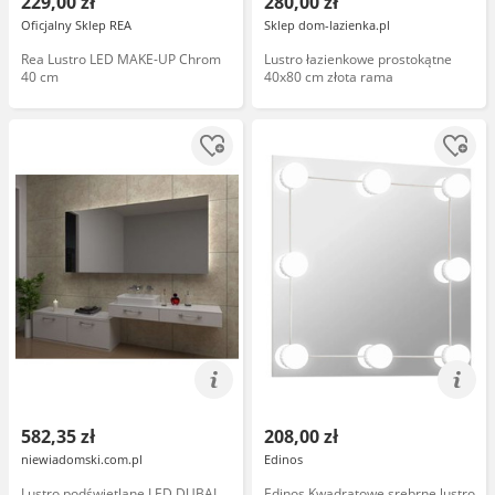
229,00 zł
280,00 zł
Oficjalny Sklep REA
Sklep dom-lazienka.pl
Rea Lustro LED MAKE-UP Chrom
Lustro łazienkowe prostokątne
40 cm
40x80 cm złota rama
582,35 zł
208,00 zł
niewiadomski.com.pl
Edinos
Lustro podświetlane LED DUBAI
Edinos Kwadratowe srebrne lustro