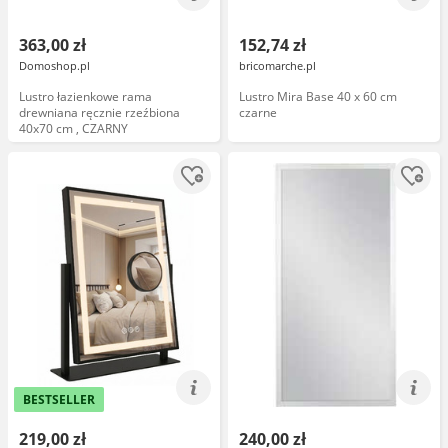
363,00 zł
152,74 zł
Domoshop.pl
bricomarche.pl
Lustro łazienkowe rama
Lustro Mira Base 40 x 60 cm
drewniana ręcznie rzeźbiona
czarne
40x70 cm , CZARNY
BESTSELLER
219,00 zł
240,00 zł