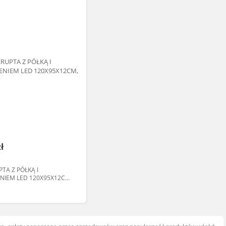
zł
TA Z PÓŁKĄ I
NIEM LED 120X95X12CM,
T