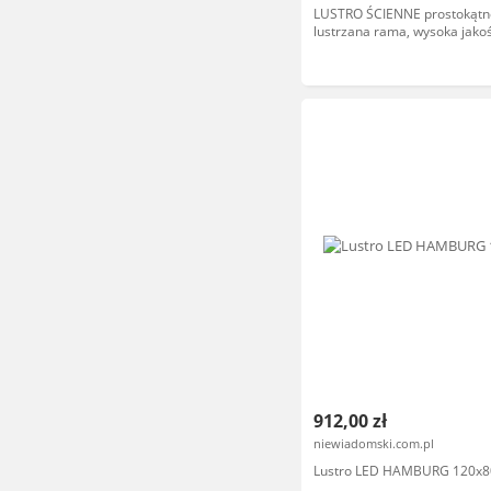
LUSTRO ŚCIENNE prostokątn
lustrzana rama, wysoka jakość
glamour
912,00 zł
niewiadomski.com.pl
Lustro LED HAMBURG 120x8