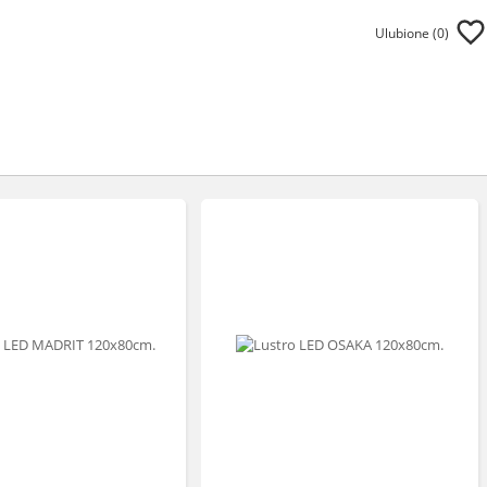
Ulubione (
0
)