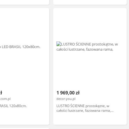
zł
1 969,00 zł
.com.pl
decor-you.pl
BRASIL 120x80cm.
LUSTRO ŚCIENNE prostokątne, w
całości lustrzane, fazowana rama,
nowoczesny styl