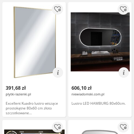
MDC
391,68 zł
606,10 zł
plytki-lazienki.pl
niewiadomski.com.pl
Excellent Kuadro lustro wiszące
Lustro LED HAMBURG 80x60cm.
prostokątne 80x60 cm złoto
szczotkowane
DOEX.KU080.060.GB