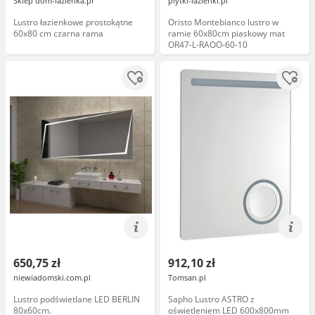
Sklep dom-lazienka.pl
plytki-lazienki.pl
Lustro łazienkowe prostokątne
Oristo Montebianco lustro w
60x80 cm czarna rama
ramie 60x80cm piaskowy mat
OR47-L-RAOO-60-10
650,75 zł
912,10 zł
niewiadomski.com.pl
Tomsan.pl
Lustro podświetlane LED BERLIN
Sapho Lustro ASTRO z
80x60cm.
oświetleniem LED 600x800mm