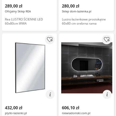
289,00 zł
280,00 zł
Oficjalny Sklep REA
Sklep dom-lazienka.pl
Rea LUSTRO ŚCIENNE LED
Lustro łazienkowe prostokątne
60x80cm WWA
60x80 cm srebrna rama
432,00 zł
606,10 zł
plytki-lazienki.pl
niewiadomski.com.pl