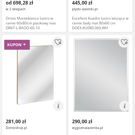
od 698,28 zł
445,00 zł
w 2 sklepach
plytki-lazienki.pl
Oristo Montebianco lustro w
Excellent Kuadro lustro wiszące w
ramie 60x80cm piaskowy mat
ramie biały mat 80x60 cm
OR47-L-RAOO-60-10
DOEX.KU080.060.WH
KUPON
281,00 zł
290,00 zł
Domoshop.pl
wygodnalazienka.pl