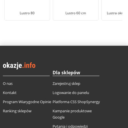
Lustro 80
Lustro 60 cm
Lustra okrąg
Dla sklepów
O nas
Zarejestruj sklep
Kontakt
Logowanie do panelu
Program Wiarygodne Opinie
Platforma CSS ShopSynergy
Ranking sklepów
Kampanie produktowe
Google
Pytania i odpowiedzi