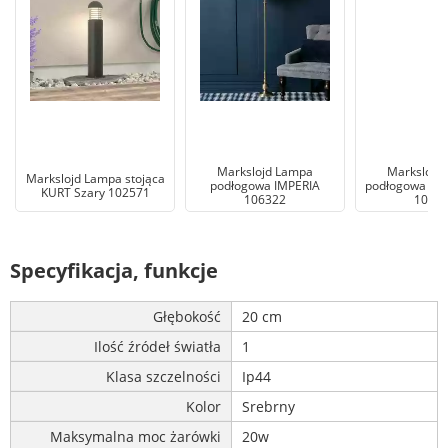
Markslojd Lampa
Markslojd
Markslojd Lampa stojąca
podłogowa IMPERIA
podłogowa C
KURT Szary 102571
106322
1059
Specyfikacja, funkcje
Głębokość
20 cm
Ilość źródeł światła
1
Klasa szczelności
Ip44
Kolor
Srebrny
Maksymalna moc żarówki
20w