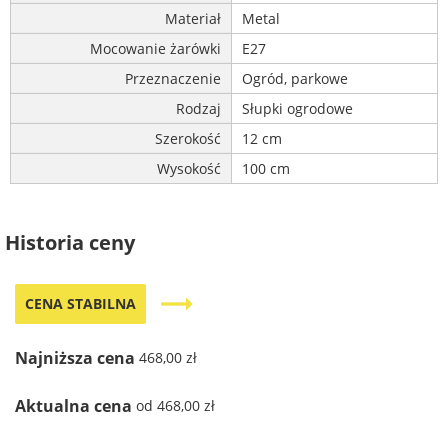
Materiał
Metal
Mocowanie żarówki
E27
Przeznaczenie
Ogród, parkowe
Rodzaj
Słupki ogrodowe
Szerokość
12 cm
Wysokość
100 cm
Historia ceny
trending_flat
CENA STABILNA
Najniższa cena
468,00 zł
Aktualna cena
od 468,00 zł