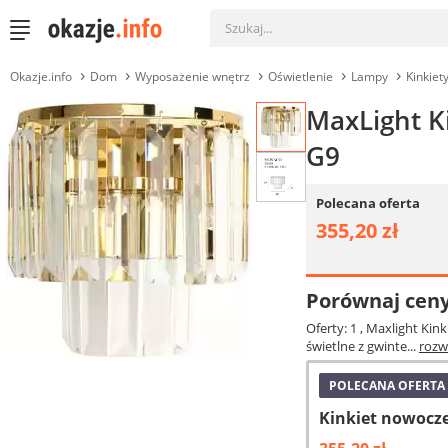
Okazje.info
Dom
Wyposażenie wnętrz
Oświetlenie
Lampy
Kinkiet
MaxLight K
G9
Polecana oferta
355,20 zł
Porównaj cen
Oferty: 1
, Maxlight Ki
świetlne z gwinte...
rozw
POLECANA OFERTA
Kinkiet nowocz