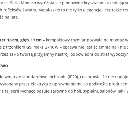
orze. Seria Monaco wyróżnia się pionowymi kryształami układającym
refleksów światła. Metal-szkło to nie tylko elegancja, lecz także tr
ć na lata.
zer. 18 cm
,
głęb. 11 cm
– kompaktowy rozmiar pozwala na montaż w k
ła z trzonkiem
G9
, maks. 2×40 W – oprawa nie jest ściemnialna i nie
rzez szkło tworzą przyjemny nastrój, odpowiedni do stref wypoczy
stwo
 wnętrz o standardowej ochronie (IP20), co sprawia, że nie nadaj
ykonany przez elektryka z uprawnieniami, co podkreśla producent
tej serii Monaco pasuje zarówno do holi, sypialni, salonów, jak i 