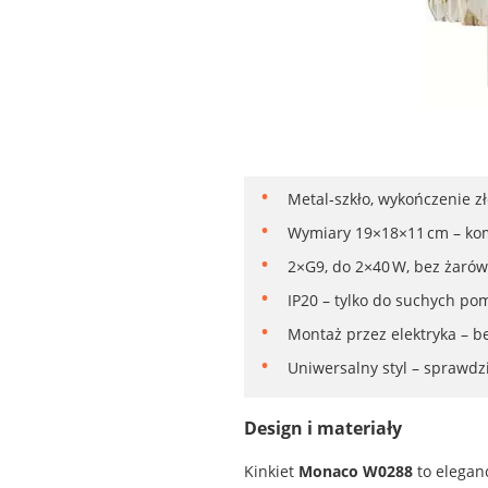
Metal‑szkło, wykończenie zło
Wymiary 19×18×11 cm – kom
2×G9, do 2×40 W, bez żarów
IP20 – tylko do suchych po
Montaż przez elektryka – b
Uniwersalny styl – sprawdzi
Design i materiały
Kinkiet
Monaco W0288
to elegan