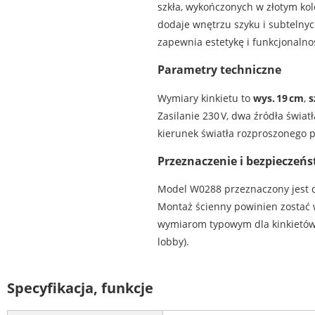
szkła, wykończonych w złotym kol
dodaje wnętrzu szyku i subtelnych 
zapewnia estetykę i funkcjonalnoś
Parametry techniczne
Wymiary kinkietu to
wys. 19 cm
,
s
Zasilanie 230 V, dwa źródła świat
kierunek światła rozproszonego p
Przeznaczenie i bezpieczeń
Model W0288 przeznaczony jest do
Montaż ścienny powinien zostać w
wymiarom typowym dla kinkietów z 
lobby).
Specyfikacja, funkcje