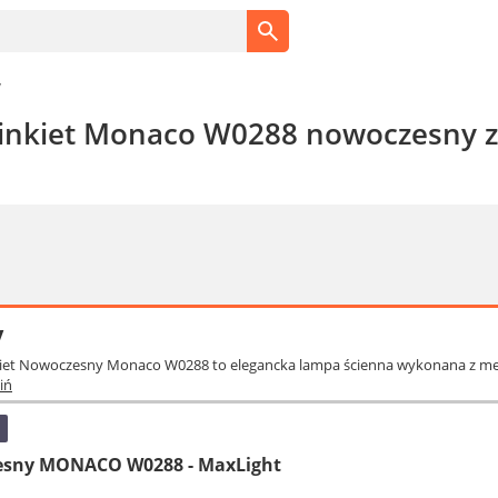
y
inkiet Monaco W0288 nowoczesny z
y
nkiet Nowoczesny Monaco W0288 to elegancka lampa ścienna wykonana z met
iń
esny MONACO W0288 - MaxLight