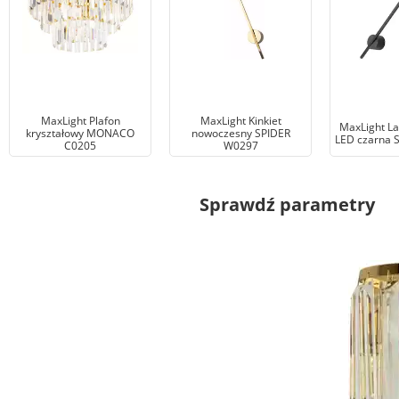
MaxLight Plafon
MaxLight Kinkiet
MaxLight L
kryształowy MONACO
nowoczesny SPIDER
LED czarna 
C0205
W0297
Sprawdź parametry