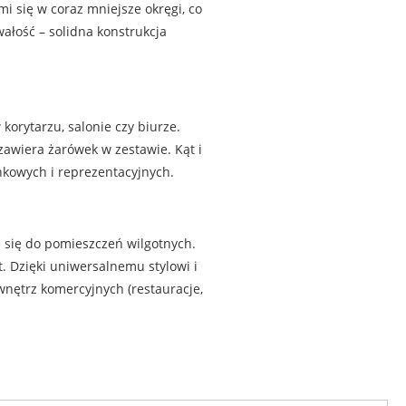
i się w coraz mniejsze okręgi, co
wałość – solidna konstrukcja
orytarzu, salonie czy biurze.
 zawiera żarówek w zestawie. Kąt i
nkowych i reprezentacyjnych.
e się do pomieszczeń wilgotnych.
. Dzięki uniwersalnemu stylowi i
wnętrz komercyjnych (restauracje,