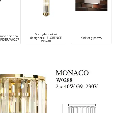
Maxlight Kinkiet
ampa ścienna
designerski FLORENCE
Kinkiet gipsowy
SPIDER W0267
W0240