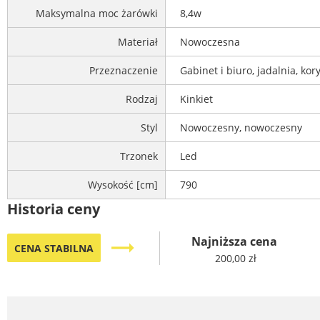
Maksymalna moc żarówki
8,4w
Materiał
Nowoczesna
Przeznaczenie
Gabinet i biuro, jadalnia, kory
Rodzaj
Kinkiet
Styl
Nowoczesny, nowoczesny
Trzonek
Led
Wysokość [cm]
790
Historia ceny
Najniższa cena
trending_flat
CENA STABILNA
200,00 zł