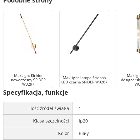
Podobne strony
MaxLight Kinkiet
Maxligh
MaxLight Lampa ścienna
nowoczesny SPIDER
designers
LED czarna SPIDER W0267
W0297
W0
Specyfikacja, funkcje
Ilość źródeł światła
1
Klasa szczelności
Ip20
Kolor
Biały