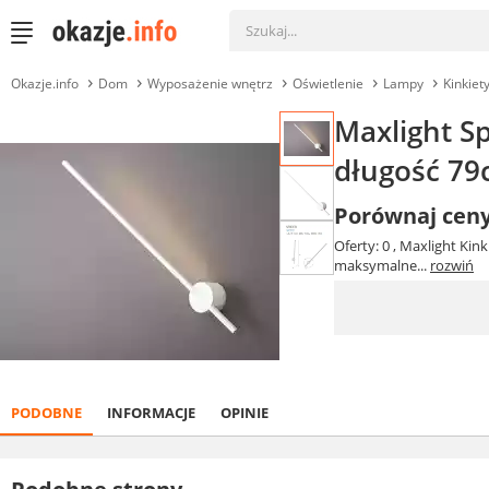
Okazje.info
Dom
Wyposażenie wnętrz
Oświetlenie
Lampy
Kinkiet
Maxlight S
długość 7
Porównaj cen
Oferty: 0
, Maxlight Kin
maksymalne...
rozwiń
PODOBNE
INFORMACJE
OPINIE