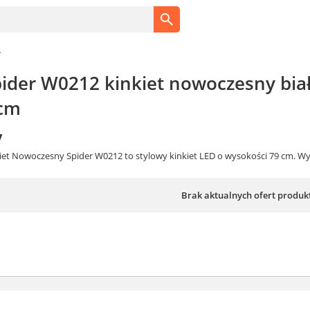
y
pider W0212 kinkiet nowoczesny bi
9cm
y
kiet Nowoczesny Spider W0212 to stylowy kinkiet LED o wysokości 79 cm. W
Brak aktualnych ofert produk