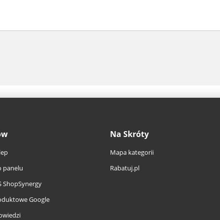
ów
Na Skróty
lep
Mapa kategorii
 panelu
Rabatuj.pl
S ShopSynergy
oduktowe Google
owiedzi