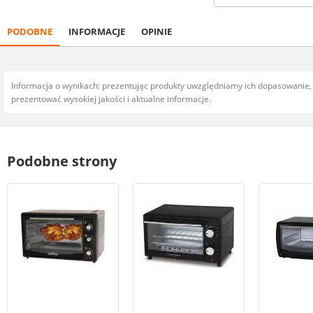
PODOBNE
INFORMACJE
OPINIE
Informacja o wynikach: prezentując produkty uwzględniamy ich dopasowanie
prezentować wysokiej jakości i aktualne informacje.
Podobne strony