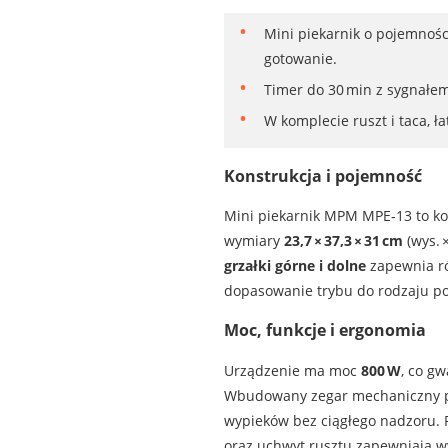
Mini piekarnik o pojemnośc
gotowanie.
Timer do 30 min z sygnałem
W komplecie ruszt i taca, 
Konstrukcja i pojemność
Mini piekarnik MPM MPE‑13 to k
wymiary
23,7 × 37,3 × 31 cm
(wys. 
grzałki górne i dolne
zapewnia ró
dopasowanie trybu do rodzaju po
Moc, funkcje i ergonomia
Urządzenie ma moc
800 W
, co gw
Wbudowany zegar mechaniczny poz
wypieków bez ciągłego nadzoru. P
oraz uchwyt rusztu zapewniają w