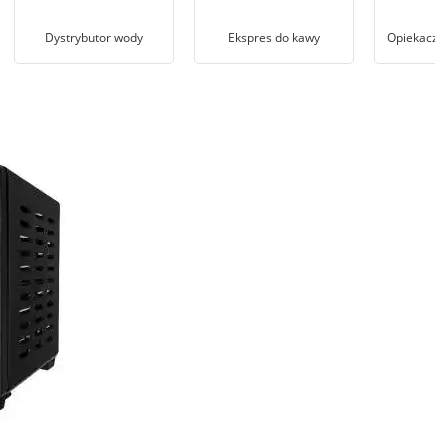
Dystrybutor wody
Ekspres do kawy
Opiekacz d