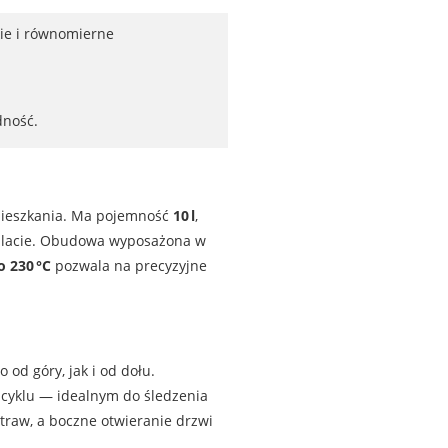
kie i równomierne
dność.
mieszkania. Ma pojemność
10 l
,
na blacie. Obudowa wyposażona w
o 230 °C
pozwala na precyzyjne
 od góry, jak i od dołu.
cyklu — idealnym do śledzenia
traw, a boczne otwieranie drzwi