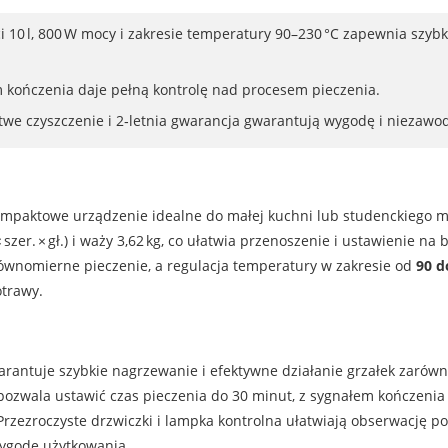
i 10 l, 800 W mocy i zakresie temperatury 90–230 °C zapewnia szyb
 kończenia daje pełną kontrolę nad procesem pieczenia.
łatwe czyszczenie i 2‑letnia gwarancja gwarantują wygodę i niezawo
ompaktowe urządzenie idealne do małej kuchni lub studenckiego 
× szer. × gł.) i waży 3,62 kg, co ułatwia przenoszenie i ustawienie 
wnomierne pieczenie, a regulacja temperatury w zakresie od
90 d
trawy.
arantuje szybkie nagrzewanie i efektywne działanie grzałek zarówno
wala ustawić czas pieczenia do 30 minut, z sygnałem kończenia 
rzezroczyste drzwiczki i lampka kontrolna ułatwiają obserwację po
ygodę użytkowania.