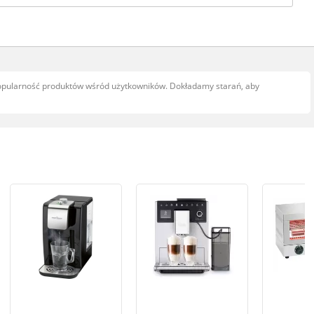
popularność produktów wśród użytkowników. Dokładamy starań, aby