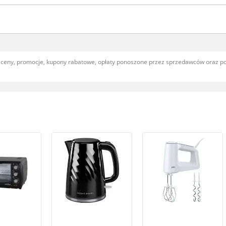
, ceny, promocje, kupony rabatowe, opłaty ponoszone przez sprzedawców oraz 