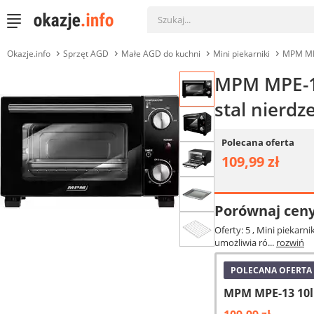
Okazje.info
Sprzęt AGD
Małe AGD do kuchni
Mini piekarniki
MPM MP
MPM MPE-13 
stal nierd
Polecana oferta
109,99 zł
Porównaj cen
Oferty: 5
, Mini piekarn
umożliwia ró...
rozwiń
POLECANA OFERTA
MPM MPE-13 10l 