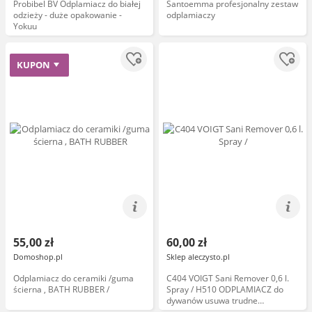
Probibel BV Odplamiacz do białej
Santoemma profesjonalny zestaw
odzieży - duże opakowanie -
odplamiaczy
Yokuu
KUPON
55,00 zł
60,00 zł
Domoshop.pl
Sklep aleczysto.pl
Odplamiacz do ceramiki /guma
C404 VOIGT Sani Remover 0,6 l.
ścierna , BATH RUBBER /
Spray / H510 ODPLAMIACZ do
dywanów usuwa trudne
zabrudzenia z dywanów tapicerki