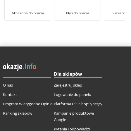
Akcesoria do prania
Płyn do prania
Suszarka na
Dla sklepów
O nas
Zarejestruj sklep
Kontakt
Logowanie do panelu
Program Wiarygodne Opinie
Platforma CSS ShopSynergy
Ranking sklepów
Kampanie produktowe
Google
Pytania i odpowiedzi