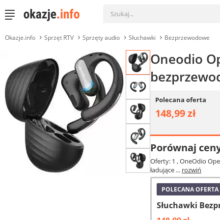
Okazje.info
Sprzęt RTV
Sprzęty audio
Słuchawki
Bezprzewodowe
Oneodio Op
bezprzewo
Polecana oferta
148,99 zł
Porównaj cen
Oferty: 1
, OneOdio Open
ładujące ...
rozwiń
POLECANA OFERTA
Słuchawki Bezp