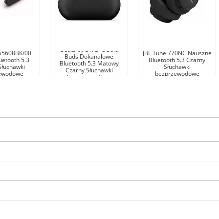
Beats by Dr. Dre Solo
AA5608BK/00
JBL Tune 770NC Nauszne
Buds Dokanałowe
uetooth 5.3
Bluetooth 5.3 Czarny
Bluetooth 5.3 Matowy
Słuchawki
Słuchawki
Czarny Słuchawki
ewodowe
bezprzewodowe
bezprzewodowe