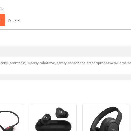
pie
>
Allegro
, ceny, promocje, kupony rabatowe, opłaty ponoszone przez sprzedawców oraz 