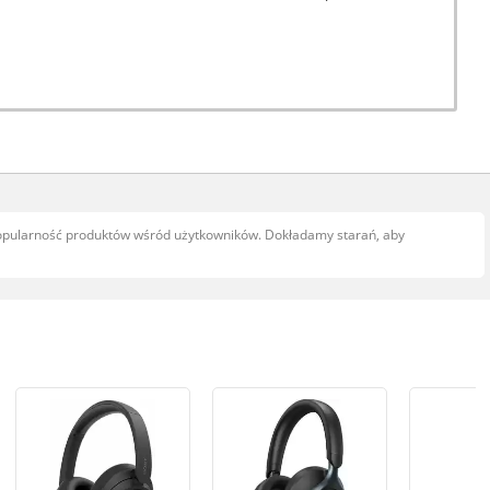
popularność produktów wśród użytkowników. Dokładamy starań, aby