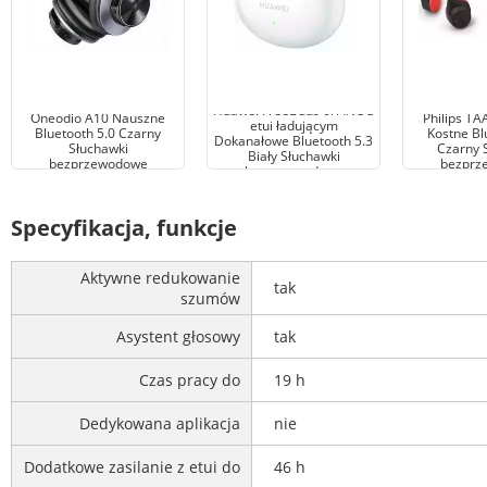
Huawei FreeBuds 6i ANC z
Oneodio A10 Nauszne
Philips T
etui ładującym
Bluetooth 5.0 Czarny
Kostne Bl
Dokanałowe Bluetooth 5.3
Słuchawki
Czarny 
Biały Słuchawki
bezprzewodowe
bezprz
bezprzewodowe
Specyfikacja, funkcje
Aktywne redukowanie
tak
szumów
Asystent głosowy
tak
Czas pracy do
19 h
Dedykowana aplikacja
nie
Dodatkowe zasilanie z etui do
46 h