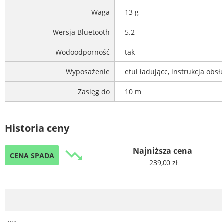
Waga
13 g
Wersja Bluetooth
5.2
Wodoodporność
tak
Wyposażenie
etui ładujące, instrukcja obs
Zasięg do
10 m
Historia ceny
Najniższa cena
trending_down
CENA SPADA
239,00 zł