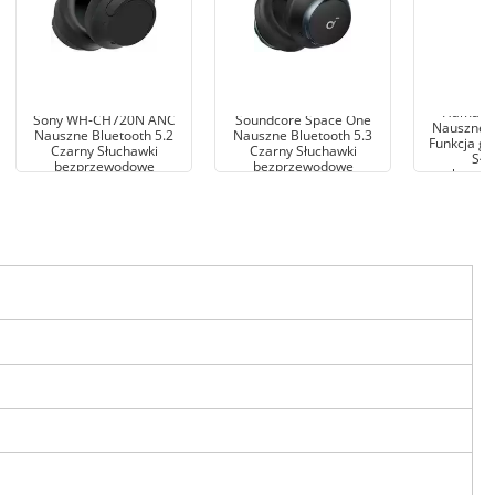
Hama Pa
Sony WH-CH720N ANC
Soundcore Space One
Nauszne B
Nauszne Bluetooth 5.2
Nauszne Bluetooth 5.3
Funkcja gł
Czarny Słuchawki
Czarny Słuchawki
Słu
bezprzewodowe
bezprzewodowe
bezpr