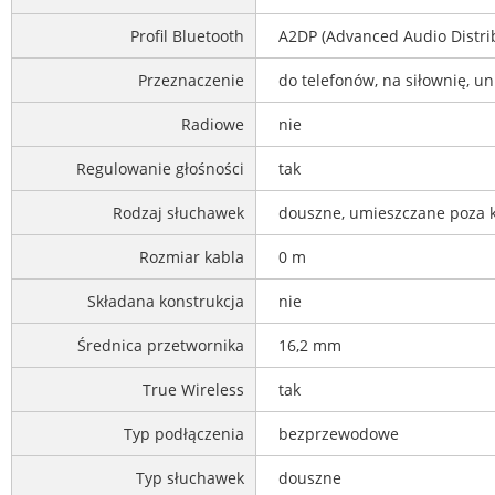
Profil Bluetooth
A2DP (Advanced Audio Distribu
Przeznaczenie
do telefonów, na siłownię, u
Radiowe
nie
Regulowanie głośności
tak
Rodzaj słuchawek
douszne, umieszczane poza
Rozmiar kabla
0 m
Składana konstrukcja
nie
Średnica przetwornika
16,2 mm
True Wireless
tak
Typ podłączenia
bezprzewodowe
Typ słuchawek
douszne