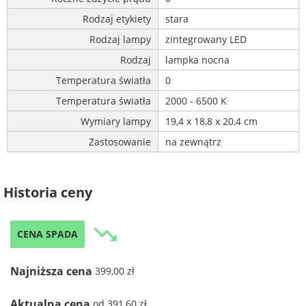
Rodzaj etykiety
stara
Rodzaj lampy
zintegrowany LED
Rodzaj
lampka nocna
Temperatura światła
0
Temperatura światła
2000 - 6500 K
Wymiary lampy
19,4 x 18,8 x 20,4 cm
Zastosowanie
na zewnątrz
Historia ceny
trending_down
CENA SPADA
Najniższa cena
399,00 zł
Aktualna cena
od 391,60 zł