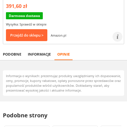
391,60 zł
Darmowa dostawa
Wysyłka: Sprawdź w sklepie
Przejdź do sklepu >
Amazon.pl
PODOBNE
INFORMACJE
OPINIE
Informacja o wynikach: prezentując produkty uwzględniamy ich dopasowanie,
ceny, promocje, kupony rabatowe, opłaty ponoszone przez sprzedawców oraz
popularność produktów wśród użytkowników. Dokładamy starań, aby
prezentować wysokiej jakości i aktualne informacje.
Podobne strony