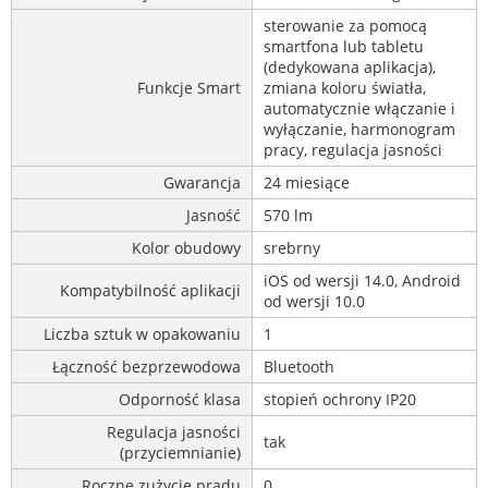
sterowanie za pomocą
smartfona lub tabletu
(dedykowana aplikacja),
Funkcje Smart
zmiana koloru światła,
automatycznie włączanie i
wyłączanie, harmonogram
pracy, regulacja jasności
Gwarancja
24 miesiące
Jasność
570 lm
Kolor obudowy
srebrny
iOS od wersji 14.0, Android
Kompatybilność aplikacji
od wersji 10.0
Liczba sztuk w opakowaniu
1
Łączność bezprzewodowa
Bluetooth
Odporność klasa
stopień ochrony IP20
Regulacja jasności
tak
(przyciemnianie)
Roczne zużycie prądu
0