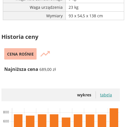
Waga urządzenia
23 kg
Wymiary
93 x 54,5 x 138 cm
Historia ceny
trending_up
CENA ROŚNIE
Najniższa cena
689,00 zł
wykres
tabela