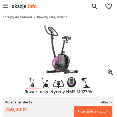
0
Sprzęty do ćwiczeń
Rowery stacjonarne
Rower magnetyczny HMS M9239V
Polecana oferta
Allegro
759,00 zł
Przejdź do sklepu >