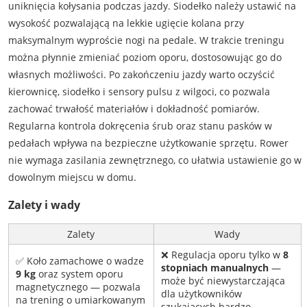
uniknięcia kołysania podczas jazdy. Siodełko należy ustawić na
wysokość pozwalającą na lekkie ugięcie kolana przy
maksymalnym wyproście nogi na pedale. W trakcie treningu
można płynnie zmieniać poziom oporu, dostosowując go do
własnych możliwości. Po zakończeniu jazdy warto oczyścić
kierownicę, siodełko i sensory pulsu z wilgoci, co pozwala
zachować trwałość materiałów i dokładność pomiarów.
Regularna kontrola dokręcenia śrub oraz stanu pasków w
pedałach wpływa na bezpieczne użytkowanie sprzętu. Rower
nie wymaga zasilania zewnętrznego, co ułatwia ustawienie go w
dowolnym miejscu w domu.
Zalety i wady
Zalety
Wady
❌ Regulacja oporu tylko w
8
✅ Koło zamachowe o wadze
stopniach manualnych
—
9 kg
oraz system oporu
może być niewystarczająca
magnetycznego — pozwala
dla użytkowników
na trening o umiarkowanym
szukających bardzo