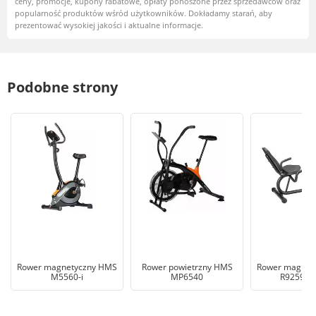
ceny, promocje, kupony rabatowe, opłaty ponoszone przez sprzedawców oraz
popularność produktów wśród użytkowników. Dokładamy starań, aby
prezentować wysokiej jakości i aktualne informacje.
Podobne strony
Rower magnetyczny HMS
Rower powietrzny HMS
Rower magnet
M5560-i
MP6540
R9259 Cz