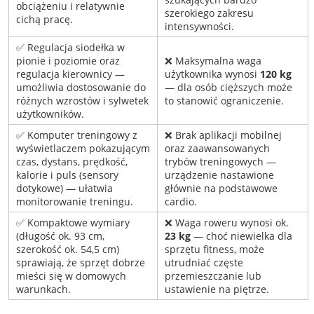
obciążeniu i relatywnie
szerokiego zakresu
cichą pracę.
intensywności.
✅ Regulacja siodełka w
pionie i poziomie oraz
❌ Maksymalna waga
regulacja kierownicy —
użytkownika wynosi
120 kg
umożliwia dostosowanie do
— dla osób cięższych może
różnych wzrostów i sylwetek
to stanowić ograniczenie.
użytkowników.
✅ Komputer treningowy z
❌ Brak aplikacji mobilnej
wyświetlaczem pokazującym
oraz zaawansowanych
czas, dystans, prędkość,
trybów treningowych —
kalorie i puls (sensory
urządzenie nastawione
dotykowe) — ułatwia
głównie na podstawowe
monitorowanie treningu.
cardio.
✅ Kompaktowe wymiary
❌ Waga roweru wynosi ok.
(długość ok. 93 cm,
23 kg
— choć niewielka dla
szerokość ok. 54,5 cm)
sprzętu fitness, może
sprawiają, że sprzęt dobrze
utrudniać częste
mieści się w domowych
przemieszczanie lub
warunkach.
ustawienie na piętrze.