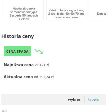
Plastia Skrzynka
VidaXL Donice ogrodowe,
samonawadniająca
2 szt., białe, 40x40x70 cm,
Doniczka 
Berberis 80, antracit
drewno sosnowe
zielony
Historia ceny
trending_down
CENA SPADA
Najniższa cena
210,21 zł
Aktualna cena
od 252,24 zł
wykres
tabela