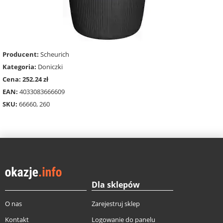
Producent:
Scheurich
Kategoria:
Doniczki
Cena: 252.24 zł
EAN:
4033083666609
SKU:
66660, 260
Dla sklepów
O nas
Zarejestruj sklep
Kontakt
Logowanie do panelu