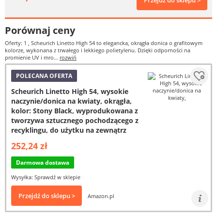
Przejdź do sklepu >
Porównaj ceny
Oferty: 1
, Scheurich Linetto High 54 to elegancka, okrągła donica o grafitowym
kolorze, wykonana z trwałego i lekkiego polietylenu. Dzięki odporności na
promienie UV i mro...
rozwiń
POLECANA OFERTA
Scheurich Linetto High 54, wysokie
naczynie/donica na kwiaty, okrągła,
kolor: Stony Black, wyprodukowana z
tworzywa sztucznego pochodzącego z
recyklingu, do użytku na zewnątrz
252,24 zł
Darmowa dostawa
Wysyłka: Sprawdź w sklepie
Przejdź do sklepu >
Amazon.pl