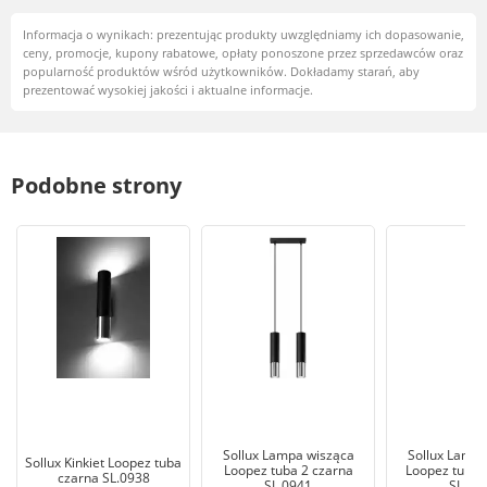
Informacja o wynikach: prezentując produkty uwzględniamy ich dopasowanie,
ceny, promocje, kupony rabatowe, opłaty ponoszone przez sprzedawców oraz
popularność produktów wśród użytkowników. Dokładamy starań, aby
prezentować wysokiej jakości i aktualne informacje.
Podobne strony
Sollux Lampa wisząca
Sollux Lampa
Sollux Kinkiet Loopez tuba
Loopez tuba 2 czarna
Loopez tuba 
czarna SL.0938
SL.0941
SL.09