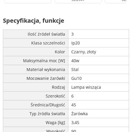
Specyfikacja, funkcje
Ilość źródeł światła
3
Klasa szczelności
Ip20
Kolor
Czarny, złoty
Maksymalna moc [W]
40w
Materiał wykonania
Stal
Mocowanie żarówki
Gu10
Rodzaj
Lampa wisząca
Szerokość
6
Średnica/Długość
45
Typ źródła światła
Żarówka
Waga [kg]
3,45
Wysokość
90