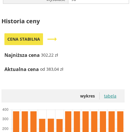
Historia ceny
trending_flat
CENA STABILNA
Najniższa cena
302,22 zł
Aktualna cena
od 383,04 zł
wykres
tabela