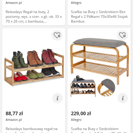
Amazon.pl
Allegro
Relaxdays Regał na buty, 2
Szafka na Buty z Siedziskiem Beż
poziomy, wys. x szer. x gł.: ok. 33 x
Regał z 2 Półkami 70x30x46 Stojak
70 x 26 cm, z bambusa,
Bambus
przechowywanie butów,
nowoczesny, naturalny/czarny
88,77 zł
229,00 zł
Amazon.pl
Allegro
Relaxdays bambusowy regał na
Szafka na Buty z Siedziskiem