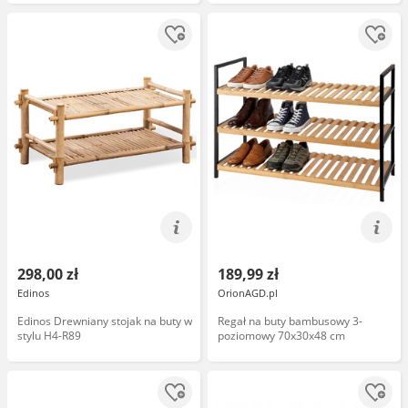
298,00 zł
189,99 zł
Edinos
OrionAGD.pl
Edinos Drewniany stojak na buty w
Regał na buty bambusowy 3-
stylu H4-R89
poziomowy 70x30x48 cm