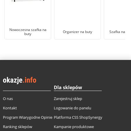
Nowoczesna szafka na
Organizer na buty
Szafka na bu
buty
Dla sklepów
O nas
Zarejestruj sklep
Kontakt
Logowanie do panelu
Program Wiarygodne Opinie
Platforma CSS ShopSynergy
Ranking sklepów
Kampanie produktowe