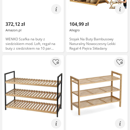
372,12 zł
104,99 zł
Amazon.pl
Allegro
WENKO Szafka na buty z
Stojak Na Buty Bambusowy
siedziskiem mod. Loft, regał na
Naturalny Nowoczesny Lekki
buty z siedziskiem na 10 par
Regał 4 Piętra Składany
butów, szafka na buty i ławka do
siedzenia z płyty MDF o wyglądzie
bambusa, 103 x 48 x 29,5 cm,
czarna/naturalna