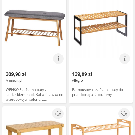
309,98 zł
139,99 zł
Amazon.pl
Allegro
WENKO Szafka na buty z
Bambusowa szafka na buty do
siedziskiem mod. Bahari, ławka do
przedpokoju, 2 poziomy
przedpokoju i salonu, z
siedziskiem ze 100% poliestru i
stelażem z odnawialnego
bambusa, półka na maksymalnie 4
pary butów, 90 x 45 x 34 cm