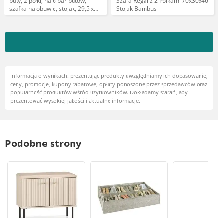
buty, 2 półki, na 6 par butów,
Szara Regał z 2 Półkami 70x30x46
szafka na obuwie, stojak, 29,5 x
Stojak Bambus
72,5 x 27 cm, kolor brązowy
Informacja o wynikach: prezentując produkty uwzględniamy ich dopasowanie,
ceny, promocje, kupony rabatowe, opłaty ponoszone przez sprzedawców oraz
popularność produktów wśród użytkowników. Dokładamy starań, aby
prezentować wysokiej jakości i aktualne informacje.
Podobne strony