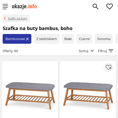
0
Szafki na buty
Szafka na buty bambus, boho
Bambusowe
Z siedziskiem
Białe
Czarne
Sonoma
close
Oferty: 60
Sortuj
Filtruj