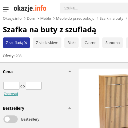
Okazje.info
Dom
Meble
Meble do przedpokoju
Szafki na buty
Szafka na buty z szufladą
Z szufladą
Z siedziskiem
Białe
Czarne
Sonoma
close
Oferty: 208
Cena
do
Zastosuj
Bestsellery
Bestsellery