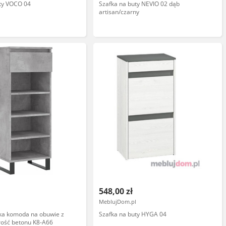
uty VOCO 04
Szafka na buty NEVIO 02 dąb
artisan/czarny
548,00 zł
MeblujDom.pl
ka komoda na obuwie z
Szafka na buty HYGA 04
rość betonu K8-A66