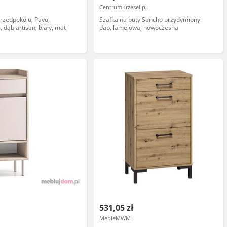
CentrumKrzesel.pl
rzedpokoju, Pavo,
Szafka na buty Sancho przydymiony
 dąb artisan, biały, mat
dąb, lamelowa, nowoczesna
531,05 zł
l
MebleMWM