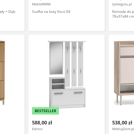
MebleMWM
tyletegotu.pl
ały + Dąb
Szafka na buty Voco 04
Komoda do p
76x37x84 cm,
BESTSELLER
588,00 zł
538,00 zł
Edinos
MeblujDom.p