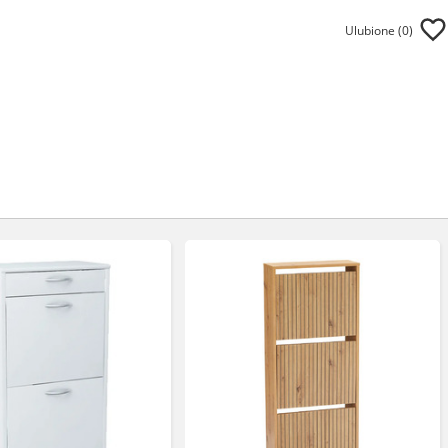
Ulubione (
0
)