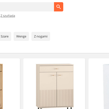
Z szufladą
Szare
Wenge
Z nogami