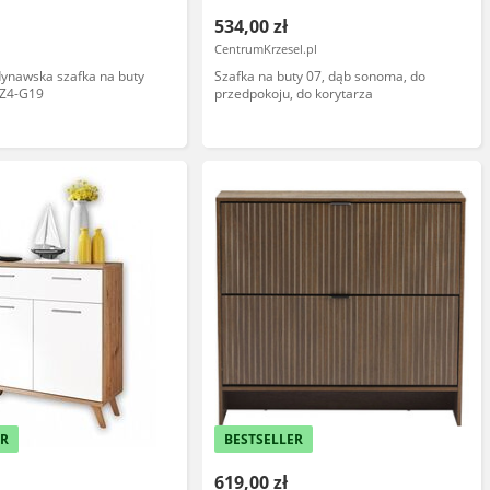
534,00 zł
CentrumKrzesel.pl
ynawska szafka na buty
Szafka na buty 07, dąb sonoma, do
 Z4-G19
przedpokoju, do korytarza
ER
BESTSELLER
619,00 zł