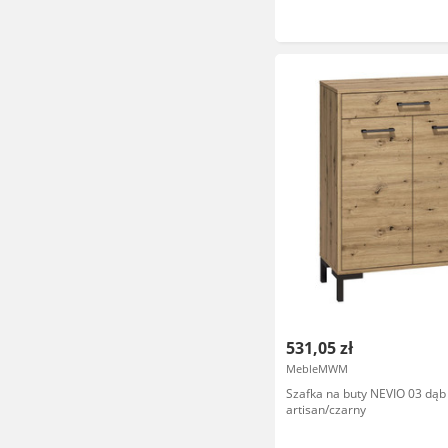
531,05 zł
MebleMWM
Szafka na buty NEVIO 03 dąb
artisan/czarny