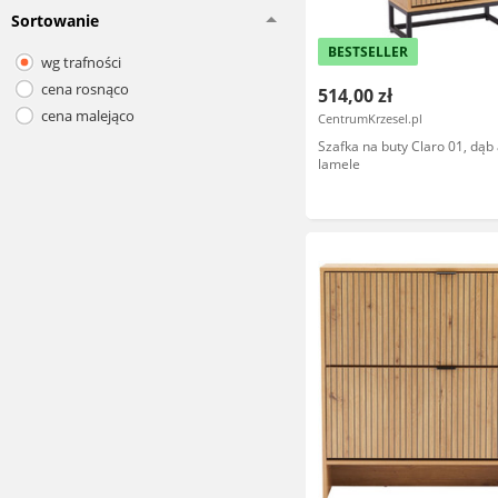
Sortowanie
BESTSELLER
wg trafności
cena rosnąco
514,00 zł
cena malejąco
CentrumKrzesel.pl
Szafka na buty Claro 01, dąb 
lamele