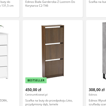
 buty do
Edinos Biała Garderoba Z Lustrem Do
Szafka na b
x 131,5 cm
Korytarza C2-T46
BESTSELLER
450,00 zł
308,00 zł
CentrumKrzesel.pl
Edinos
 ZORA,
Szafka na buty do przedpokoju Litto,
Edinos Wyso
przydymiony dąb, lamele
szufladą sza