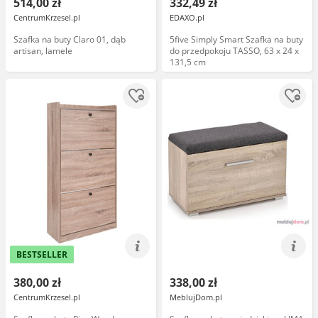
514,00 zł
332,49 zł
CentrumKrzesel.pl
EDAXO.pl
Szafka na buty Claro 01, dąb
5five Simply Smart Szafka na buty
artisan, lamele
do przedpokoju TASSO, 63 x 24 x
131,5 cm
BESTSELLER
380,00 zł
338,00 zł
CentrumKrzesel.pl
MeblujDom.pl