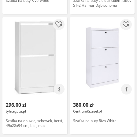
Szafka na buty Rivo Wood
Szafka na buty z siedziskiem LIMA
ST-2 Halmar Dąb sonoma
296,00 zł
380,00 zł
tyletegotu.pl
CentrumKrzesel.pl
Szafka na obuwie, schowek, betsi,
Szafka na buty Rivo White
49x28x94 cm, biel, mat