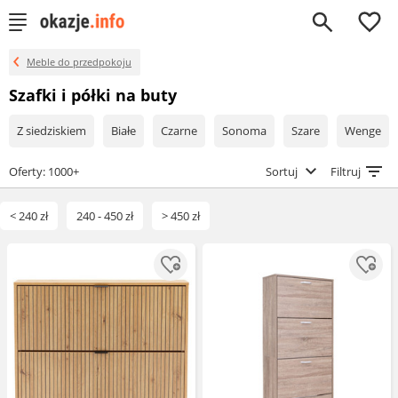
0
Meble do przedpokoju
Szafki i półki na buty
Z siedziskiem
Białe
Czarne
Sonoma
Szare
Wenge
Oferty: 1000+
Sortuj
Filtruj
< 240 zł
240 - 450 zł
> 450 zł