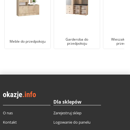
Garderoba do
Wieszak sto
Meble do przedpokoju
przedpokoju
przedpo
Dla sklepów
O nas
Zarejestruj sklep
Kontakt
Logowanie do panelu